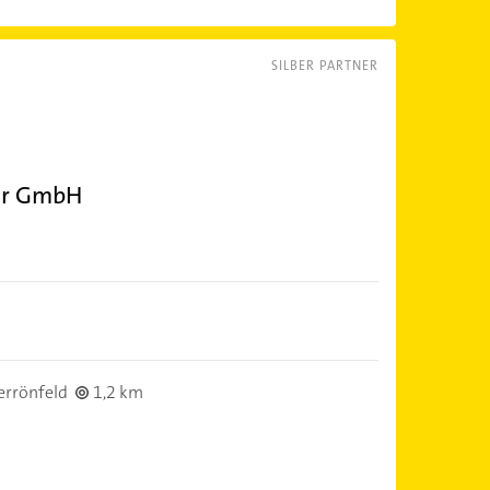
SILBER PARTNER
tär GmbH
rrönfeld
1,2 km