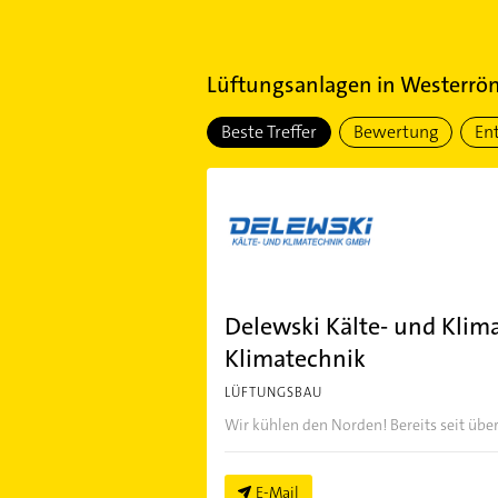
Lüftungsanlagen
in
Westerrön
Beste Treffer
Bewertung
En
Delewski Kälte- und Kli
Klimatechnik
LÜFTUNGSBAU
Wir kühlen den Norden! Bereits seit über
E-Mail