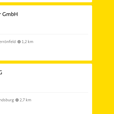
är GmbH
rrönfeld
1,2 km
G
ndsburg
2,7 km