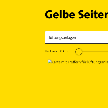
Umkreis:
0
km