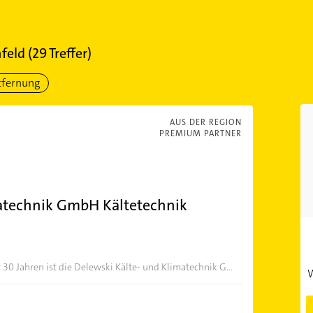
feld
(
29
Treffer)
tfernung
AUS DER REGION
PREMIUM PARTNER
matechnik GmbH Kältetechnik
 30 Jahren ist die Delewski Kälte- und Klimatechnik G...
W