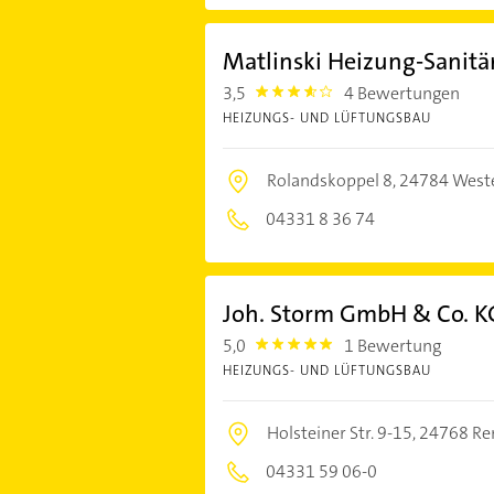
Matlinski Heizung-Sanit
3,5
4 Bewertungen
3.5
HEIZUNGS- UND LÜFTUNGSBAU
Rolandskoppel 8,
24784 Weste
04331 8 36 74
Joh. Storm GmbH & Co. K
5,0
1 Bewertung
5.0
HEIZUNGS- UND LÜFTUNGSBAU
Holsteiner Str. 9-15,
24768 Re
04331 59 06-0