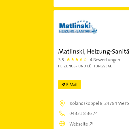
Matlinski, Heizung-Sani
3,5
4 Bewertungen
3.5
HEIZUNGS- UND LÜFTUNGSBAU
E-Mail
Rolandskoppel 8,
24784 Weste
04331 8 36 74
Webseite