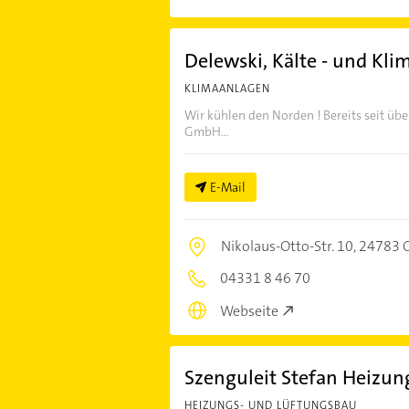
Delewski, Kälte - und Kl
KLIMAANLAGEN
Wir kühlen den Norden ! Bereits seit übe
GmbH...
E-Mail
Nikolaus-Otto-Str. 10,
24783 O
04331 8 46 70
Webseite
Szenguleit Stefan Heizun
HEIZUNGS- UND LÜFTUNGSBAU