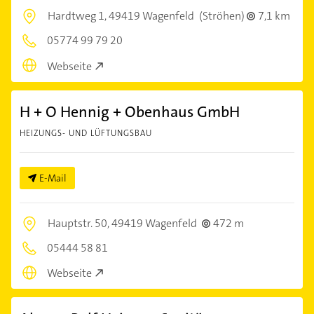
Hardtweg 1,
49419 Wagenfeld
(Ströhen)
7,1 km
05774 99 79 20
Webseite
H + O Hennig + Obenhaus GmbH
HEIZUNGS- UND LÜFTUNGSBAU
E-Mail
Hauptstr. 50,
49419 Wagenfeld
472 m
05444 58 81
Webseite