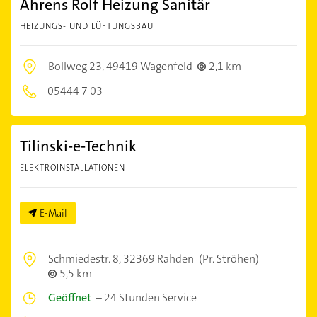
Ahrens Rolf Heizung Sanitär
HEIZUNGS- UND LÜFTUNGSBAU
Bollweg 23,
49419 Wagenfeld
2,1 km
05444 7 03
Tilinski-e-Technik
ELEKTROINSTALLATIONEN
E-Mail
Schmiedestr. 8,
32369 Rahden
(Pr. Ströhen)
5,5 km
Geöffnet
–
24 Stunden Service