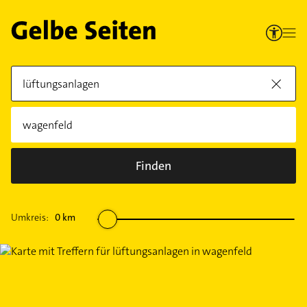
Finden
Umkreis:
0
km