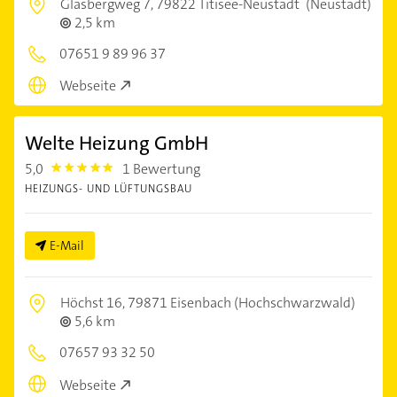
Glasbergweg 7,
79822 Titisee-Neustadt
(Neustadt)
2,5 km
07651 9 89 96 37
Webseite
Welte Heizung GmbH
5,0
1 Bewertung
5.0
HEIZUNGS- UND LÜFTUNGSBAU
E-Mail
Höchst 16,
79871 Eisenbach (Hochschwarzwald)
5,6 km
07657 93 32 50
Webseite