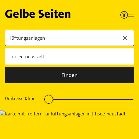
Finden
Umkreis:
0
km