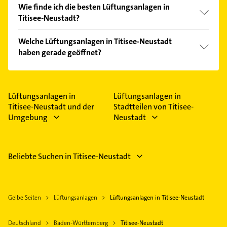
Wie finde ich die besten Lüftungsanlagen in
Titisee-Neustadt?
Vergleichen Sie alle Anbieter anhand echter
Welche Lüftungsanlagen in Titisee-Neustadt
Kundenmeinungen und profitieren Sie von den
haben gerade geöffnet?
Empfehlungen. Die Suchergebnisse können Sie sich
einfach nach
Bewertungen
sortiert anzeigen lassen.
Im Anbieter-Bereich finden Sie alle
Öffnungszeiten
.
Bitte beachten Sie, dass diese an Sonn- und
Feiertagen abweichen können.
Lüftungsanlagen in
Lüftungsanlagen in
Titisee-Neustadt und der
Stadtteilen von Titisee-
Umgebung
Neustadt
Beliebte Suchen in Titisee-Neustadt
Gelbe Seiten
Lüftungsanlagen
Lüftungsanlagen in Titisee-Neustadt
Deutschland
Baden-Württemberg
Titisee-Neustadt