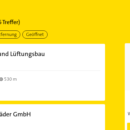
6
Treffer)
tfernung
Geöffnet
 und Lüftungsbau
530 m
Bäder GmbH
W