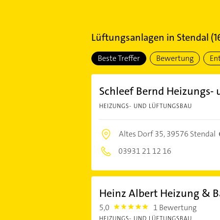
Lüftungsanlagen
in
Stendal
(
1
Beste Treffer
Bewertung
En
Schleef Bernd Heizungs-
HEIZUNGS- UND LÜFTUNGSBAU
Altes Dorf 35,
39576 Stendal
03931 21 12 16
Heinz Albert Heizung & 
5,0
1 Bewertung
5.0
HEIZUNGS- UND LÜFTUNGSBAU