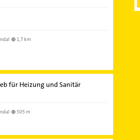
ndal
1,7 km
eb für Heizung und Sanitär
ndal
505 m