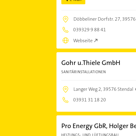
Döbbeliner Dorfstr. 27,
39576
039329 9 88 41
Webseite
Gohr u.Thiele GmbH
SANITÄRINSTALLATIONEN
Langer Weg 2,
39576 Stendal
03931 31 18 20
Pro Energy GbR, Holger B
HEIZUNGS- UND LÜFTUNGSBAU