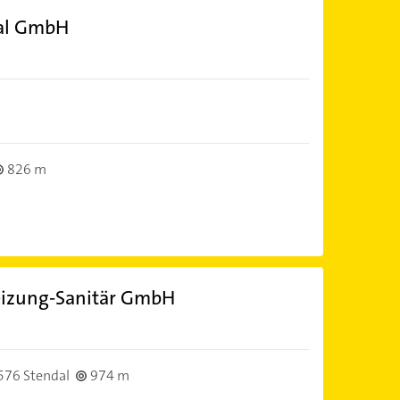
dal GmbH
826 m
izung-Sanitär GmbH
576 Stendal
974 m