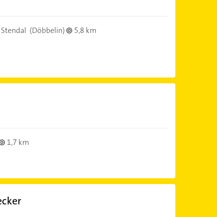
 Stendal
(Döbbelin)
5,8 km
1,7 km
ecker