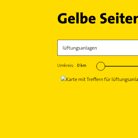
Umkreis:
0
km