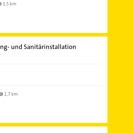
1,5 km
g- und Sanitärinstallation
1,7 km