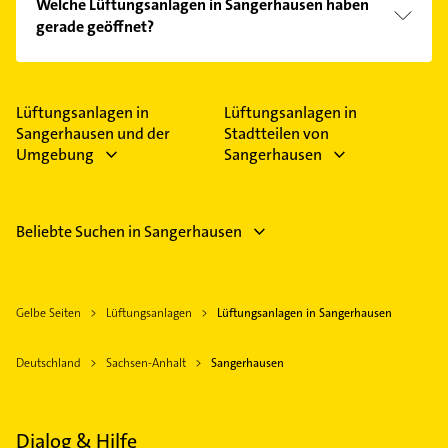
Welche Lüftungsanlagen in Sangerhausen haben
Kundenmeinungen und profitieren Sie von den
gerade geöffnet?
Empfehlungen. Die Suchergebnisse können Sie sich
einfach nach
Bewertungen
sortiert anzeigen lassen.
Im Anbieter-Bereich finden Sie alle
Öffnungszeiten
.
Bitte beachten Sie, dass diese an Sonn- und
Feiertagen abweichen können.
Lüftungsanlagen in
Lüftungsanlagen in
Sangerhausen und der
Stadtteilen von
Umgebung
Sangerhausen
Beliebte Suchen in Sangerhausen
Gelbe Seiten
Lüftungsanlagen
Lüftungsanlagen in Sangerhausen
Deutschland
Sachsen-Anhalt
Sangerhausen
Dialog & Hilfe