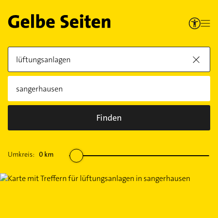
Finden
Umkreis:
0
km