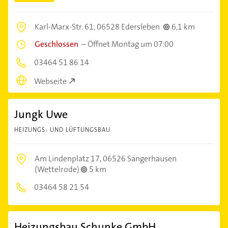
Karl-Marx-Str. 61,
06528 Edersleben
6,1 km
Geschlossen
–
Öffnet Montag um 07:00
03464 51 86 14
Webseite
Jungk Uwe
HEIZUNGS- UND LÜFTUNGSBAU
Am Lindenplatz 17,
06526 Sangerhausen
(Wettelrode)
5 km
03464 58 21 54
Heizungsbau Schunke GmbH