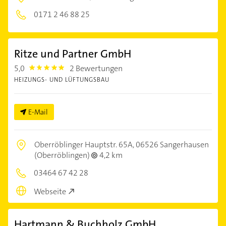
0171 2 46 88 25
Ritze und Partner GmbH
5,0
2 Bewertungen
5.0
HEIZUNGS- UND LÜFTUNGSBAU
E-Mail
Oberröblinger Hauptstr. 65A,
06526 Sangerhausen
(Oberröblingen)
4,2 km
03464 67 42 28
Webseite
Hartmann & Buchholz GmbH