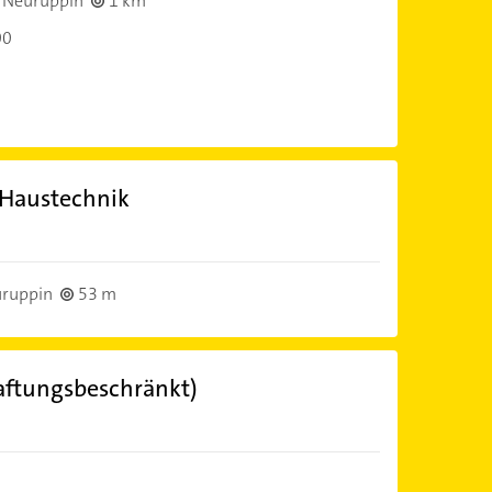
 Neuruppin
1 km
00
 Haustechnik
ruppin
53 m
ftungsbeschränkt)