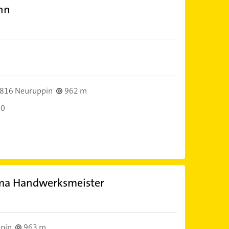
nn
816 Neuruppin
962 m
00
ima Handwerksmeister
pin
963 m