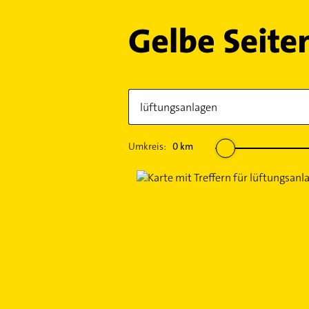
Umkreis:
0
km