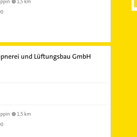
ppin
1,5 km
00
mpnerei und Lüftungsbau GmbH
ppin
1,5 km
00