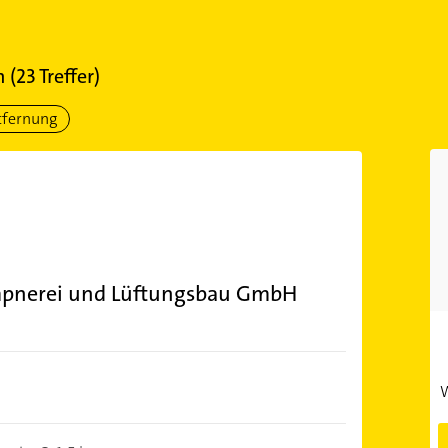
n
(
23
Treffer)
tfernung
mpnerei und Lüftungsbau GmbH
W