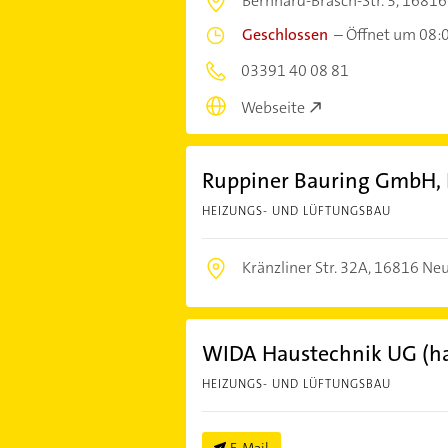
Bernhard-Brasch-Str. 3,
16816
Geschlossen
–
Öffnet um 08:
03391 40 08 81
Webseite
Ruppiner Bauring GmbH,
HEIZUNGS- UND LÜFTUNGSBAU
Kränzliner Str. 32A,
16816 Neu
WIDA Haustechnik UG (ha
HEIZUNGS- UND LÜFTUNGSBAU
E-Mail