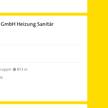
GmbH Heizung Sanitär
ruppin
853 m
00