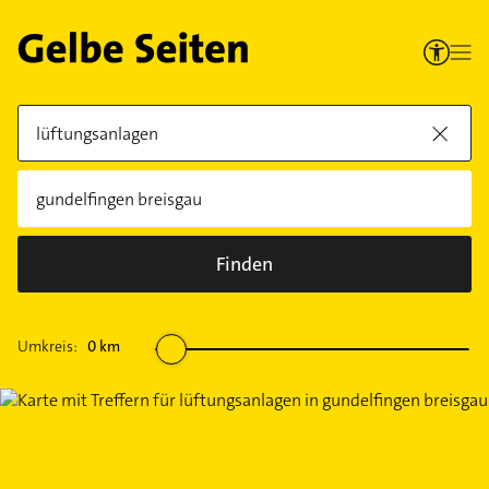
Finden
Umkreis:
0
km