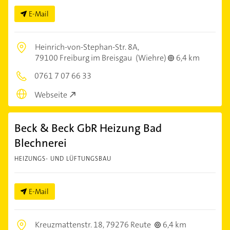
E-Mail
Heinrich-von-Stephan-Str. 8A,
79100 Freiburg im Breisgau
(Wiehre)
6,4 km
0761 7 07 66 33
Webseite
Beck & Beck GbR Heizung Bad
Blechnerei
HEIZUNGS- UND LÜFTUNGSBAU
E-Mail
Kreuzmattenstr. 18,
79276 Reute
6,4 km