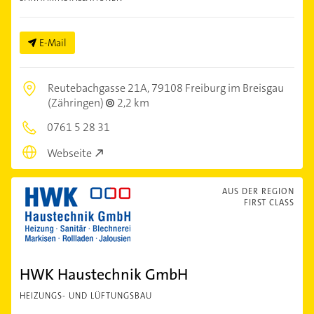
E-Mail
Reutebachgasse 21A,
79108 Freiburg im Breisgau
(Zähringen)
2,2 km
0761 5 28 31
Webseite
AUS DER REGION
FIRST CLASS
HWK Haustechnik GmbH
HEIZUNGS- UND LÜFTUNGSBAU