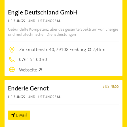
Engie Deutschland GmbH
HEIZUNGS- UND LÜFTUNGSBAU
Gebündelte Kompetenz über das gesamte Spektrum von Energie
und multitechnischen Dienstleistungen
Zinkmattenstr. 40,
79108 Freiburg
2,4 km
0761 51 00 30
Webseite
Enderle Gernot
BUSINESS
HEIZUNGS- UND LÜFTUNGSBAU
E-Mail