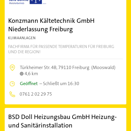
Konzmann Kältetechnik GmbH
Niederlassung Freiburg
KLIMAANLAGEN
FACHFIRMA FÜR PASSENDE TEMPERATUREN FÜR FREIBURG
UND DIE REGION!
Türkheimer Str. 4B,
79110 Freiburg
(Mooswald)
4,6 km
Geöffnet
–
Schließt um 16:30
0761 2 02 29 75
BSD Doll Heizungsbau GmbH Heizung-
und Sanitärinstallation