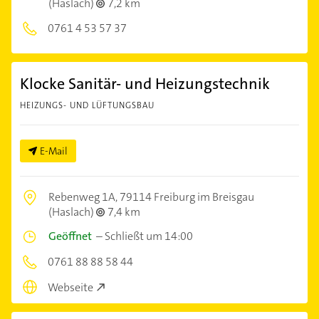
(Haslach)
7,2 km
0761 4 53 57 37
Klocke Sanitär- und Heizungstechnik
HEIZUNGS- UND LÜFTUNGSBAU
E-Mail
Rebenweg 1A,
79114 Freiburg im Breisgau
(Haslach)
7,4 km
Geöffnet
–
Schließt um 14:00
0761 88 88 58 44
Webseite