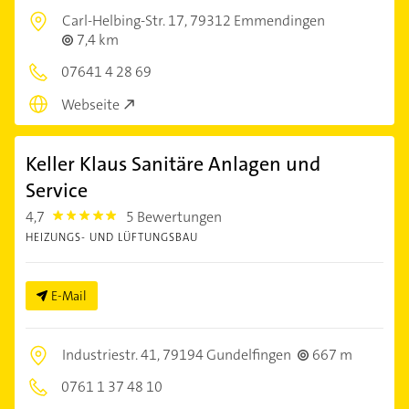
Carl-Helbing-Str. 17,
79312 Emmendingen
7,4 km
07641 4 28 69
Webseite
Keller Klaus Sanitäre Anlagen und
Service
4,7
5 Bewertungen
4.7000003
HEIZUNGS- UND LÜFTUNGSBAU
E-Mail
Industriestr. 41,
79194 Gundelfingen
667 m
0761 1 37 48 10