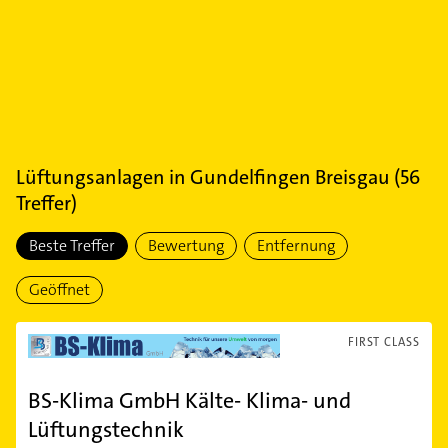
Lüftungsanlagen
in
Gundelfingen Breisgau
(
56
Treffer)
Beste Treffer
Bewertung
Entfernung
Geöffnet
FIRST CLASS
BS-Klima GmbH Kälte- Klima- und
Lüftungstechnik