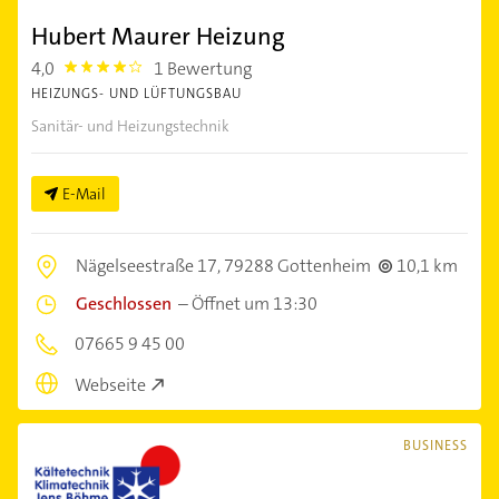
Hubert Maurer Heizung
4,0
1 Bewertung
4.0
HEIZUNGS- UND LÜFTUNGSBAU
Sanitär- und Heizungstechnik
E-Mail
Nägelseestraße 17,
79288 Gottenheim
10,1 km
Geschlossen
–
Öffnet um 13:30
07665 9 45 00
Webseite
BUSINESS