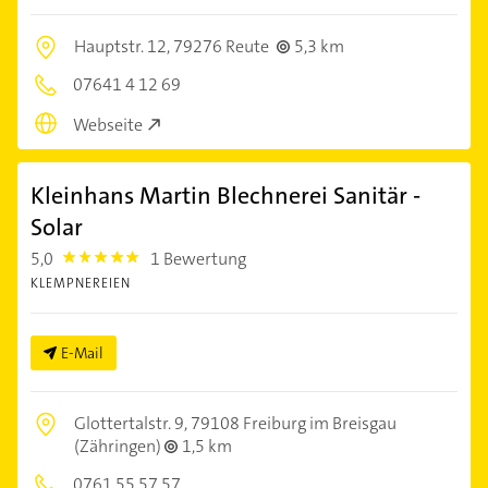
Hauptstr. 12,
79276 Reute
5,3 km
07641 4 12 69
Webseite
Kleinhans Martin Blechnerei Sanitär -
Solar
5,0
1 Bewertung
5.0
KLEMPNEREIEN
E-Mail
Glottertalstr. 9,
79108 Freiburg im Breisgau
(Zähringen)
1,5 km
0761 55 57 57