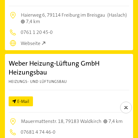
Haierweg 6,
79114 Freiburg im Breisgau
(Haslach)
7,4 km
0761 1 20 45-0
Webseite
Weber Heizung-Lüftung GmbH
Heizungsbau
HEIZUNGS- UND LÜFTUNGSBAU
E-Mail
Mauermattenstr. 18,
79183 Waldkirch
7,4 km
07681 4 74 46-0