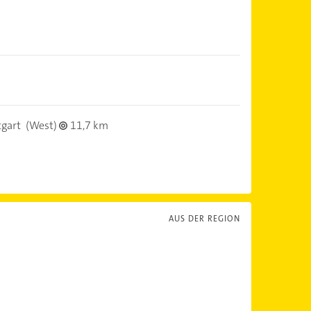
tgart
(West)
11,7 km
AUS DER REGION