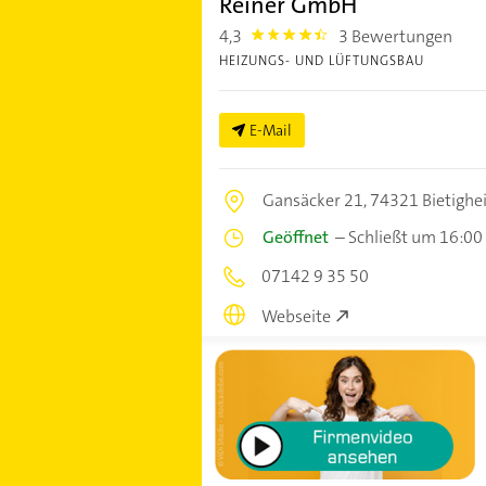
Reiner GmbH
4,3
3 Bewertungen
4.3
HEIZUNGS- UND LÜFTUNGSBAU
E-Mail
Gansäcker 21,
74321 Bietighe
Geöffnet
–
Schließt um 16:00
07142 9 35 50
Webseite