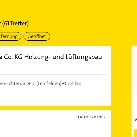
t
(
61
Treffer)
tfernung
Geöffnet
 Co. KG Heizung- und Lüftungsbau
den-Echterdingen
(Leinfelden)
7,4 km
PLATIN PARTNER
W