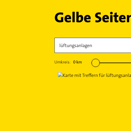
Umkreis:
0
km