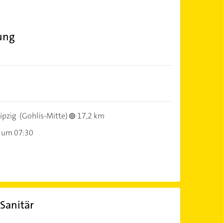
zung
ipzig
(Gohlis-Mitte)
17,2 km
 um 07:30
Sanitär