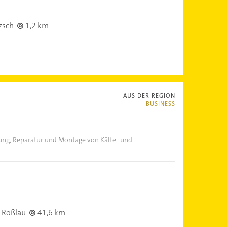
zsch
1,2 km
AUS DER REGION
BUSINESS
tung, Reparatur und Montage von Kälte- und
-Roßlau
41,6 km