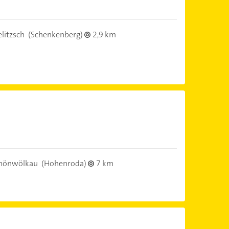
litzsch
(Schenkenberg)
2,9 km
hönwölkau
(Hohenroda)
7 km