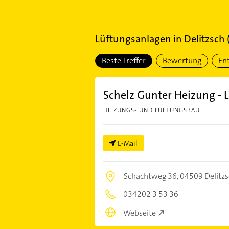
Lüftungsanlagen
in
Delitzsch
Beste Treffer
Bewertung
En
Schelz Gunter Heizung - L
HEIZUNGS- UND LÜFTUNGSBAU
E-Mail
Schachtweg 36,
04509 Delitz
034202 3 53 36
Webseite