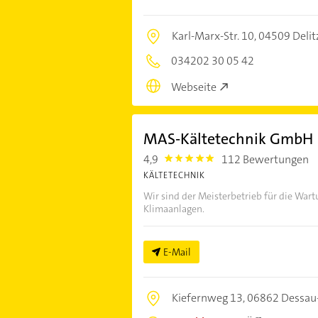
Karl-Marx-Str. 10,
04509 Delit
034202 30 05 42
Webseite
MAS-Kältetechnik GmbH
4,9
112 Bewertungen
4.9
KÄLTETECHNIK
Wir sind der Meisterbetrieb für die War
Klimaanlagen.
E-Mail
Kiefernweg 13,
06862 Dessau