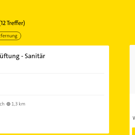
(
12
Treffer)
tfernung
üftung - Sanitär
sch
1,3 km
W