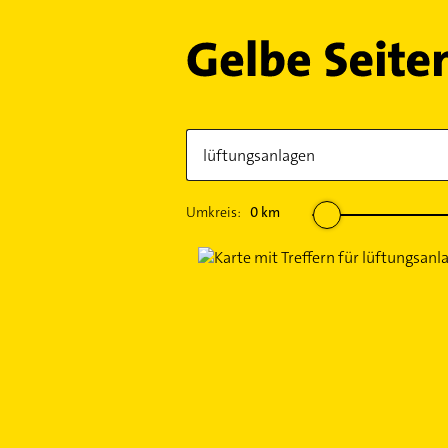
Umkreis:
0
km