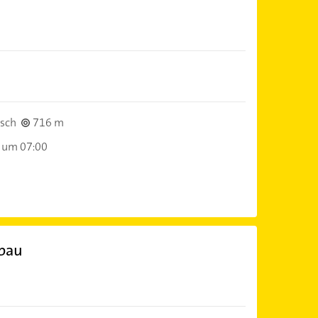
zsch
716 m
 um 07:00
bau