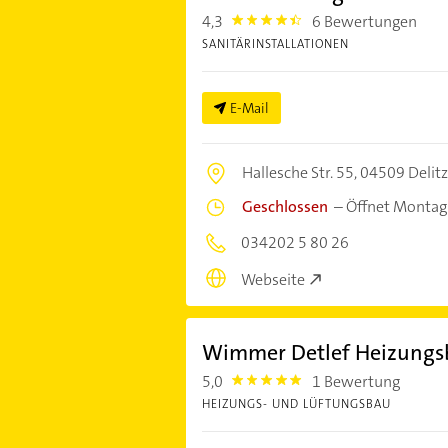
4,3
6 Bewertungen
4.3
SANITÄRINSTALLATIONEN
E-Mail
Hallesche Str. 55,
04509 Delit
Geschlossen
–
Öffnet Montag
034202 5 80 26
Webseite
Wimmer Detlef Heizungs
5,0
1 Bewertung
5.0
HEIZUNGS- UND LÜFTUNGSBAU