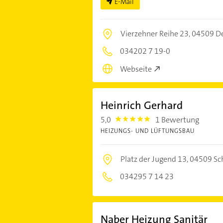
E-Mail
Vierzehner Reihe 23,
04509 De
034202 7 19-0
Webseite
Heinrich Gerhard
5,0
1 Bewertung
5.0
HEIZUNGS- UND LÜFTUNGSBAU
Platz der Jugend 13,
04509 Sc
034295 7 14 23
Naber Heizung Sanitär