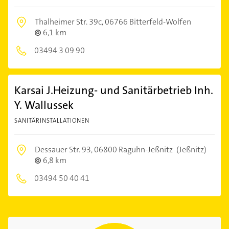
Thalheimer Str. 39c,
06766 Bitterfeld-Wolfen
6,1 km
03494 3 09 90
Karsai J.Heizung- und Sanitärbetrieb Inh.
Y. Wallussek
SANITÄRINSTALLATIONEN
Dessauer Str. 93,
06800 Raguhn-Jeßnitz
(Jeßnitz)
6,8 km
03494 50 40 41