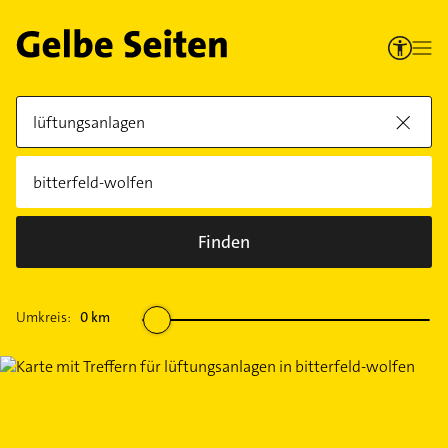
Finden
Umkreis:
0
km