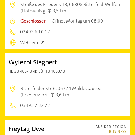
Straße des Friedens 13,
06808 Bitterfeld-Wolfen
(Holzweißig)
3,5 km
Geschlossen
–
Öffnet Montag um 08:00
03493 6 10 17
Webseite
Wylezol Siegbert
HEIZUNGS- UND LÜFTUNGSBAU
Bitterfelder Str. 6,
06774 Muldestausee
(Friedersdorf)
3,6 km
03493 2 32 22
Freytag Uwe
AUS DER REGION
BUSINESS