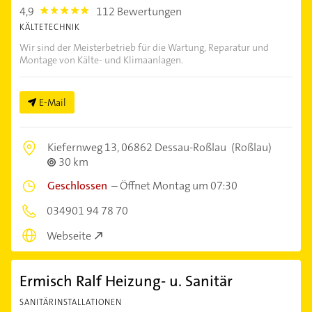
4,9
112 Bewertungen
4.9
KÄLTETECHNIK
Wir sind der Meisterbetrieb für die Wartung, Reparatur und
Montage von Kälte- und Klimaanlagen.
E-Mail
Kiefernweg 13,
06862 Dessau-Roßlau
(Roßlau)
30 km
Geschlossen
–
Öffnet Montag um 07:30
034901 94 78 70
Webseite
Ermisch Ralf Heizung- u. Sanitär
SANITÄRINSTALLATIONEN