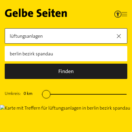
Finden
Umkreis:
0
km