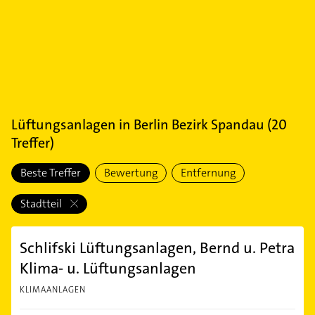
Lüftungsanlagen
in
Berlin Bezirk Spandau
(
20
Treffer)
Beste Treffer
Bewertung
Entfernung
Stadtteil
Schlifski Lüftungsanlagen, Bernd u. Petra
Klima- u. Lüftungsanlagen
KLIMAANLAGEN