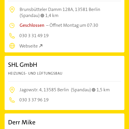
Brunsbütteler Damm 128A,
13581 Berlin
(Spandau)
1,4 km
Geschlossen
–
Öffnet Montag um 07:30
030 3 31 49 19
Webseite
SHL GmbH
HEIZUNGS- UND LÜFTUNGSBAU
Jagowstr. 4,
13585 Berlin
(Spandau)
1,5 km
030 3 37 96 19
Derr Mike