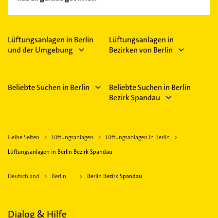
Empfehlungen. Die Suchergebnisse können Sie sich
einfach nach
Bewertungen
sortiert anzeigen lassen.
Im Anbieter-Bereich finden Sie alle
Öffnungszeiten
.
Bitte beachten Sie, dass diese an Sonn- und
Feiertagen abweichen können.
Lüftungsanlagen in Berlin
Lüftungsanlagen in
und der Umgebung
Bezirken von Berlin
Beliebte Suchen in Berlin
Beliebte Suchen in Berlin
Bezirk Spandau
Gelbe Seiten
Lüftungsanlagen
Lüftungsanlagen in Berlin
Lüftungsanlagen in Berlin Bezirk Spandau
Deutschland
Berlin
Berlin Bezirk Spandau
Dialog & Hilfe