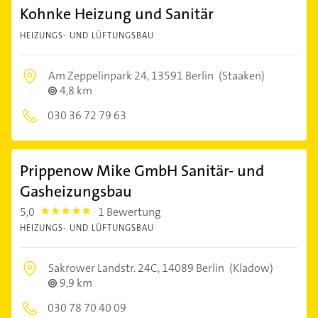
Kohnke Heizung und Sanitär
HEIZUNGS- UND LÜFTUNGSBAU
Am Zeppelinpark 24,
13591 Berlin
(Staaken)
4,8 km
030 36 72 79 63
Prippenow Mike GmbH Sanitär- und
Gasheizungsbau
5,0
1 Bewertung
5.0
HEIZUNGS- UND LÜFTUNGSBAU
Sakrower Landstr. 24C,
14089 Berlin
(Kladow)
9,9 km
030 78 70 40 09