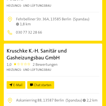
HEIZUNGS- UND LÜFTUNGSBAU
Fehrbelliner Str. 36A,
13585 Berlin
(Spandau)
1,8 km
030 77 32 28 66
Kruschke K.-H. Sanitär und
Gasheizungsbau GmbH
1,0
2 Bewertungen
1.0
HEIZUNGS- UND LÜFTUNGSBAU
E-Mail
Chat starten
Askanierring 88,
13587 Berlin
(Spandau)
2,2 km