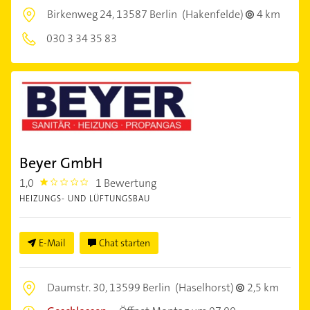
Birkenweg 24,
13587 Berlin
(Hakenfelde)
4 km
030 3 34 35 83
Beyer GmbH
1,0
1 Bewertung
1.0
HEIZUNGS- UND LÜFTUNGSBAU
E-Mail
Chat starten
Daumstr. 30,
13599 Berlin
(Haselhorst)
2,5 km