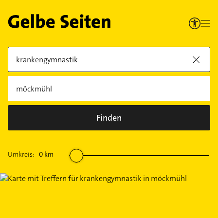
Finden
Umkreis:
0
km