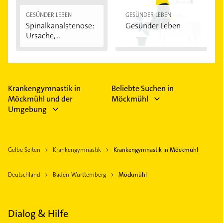
übernommen werden müssen. Eine Stunde
Krankengymnastik kostet damit etwa 7 bis 8 Euro.
GESÜNDER LEBEN
GESÜNDER LEBEN
Spinalkanalstenose:
Gesünder Leben
Bei Vorsorgeleistungen wie Rückenschulen
Ursache,
beteiligen sich die Krankenkassen teilweise
Symptome...
ebenfalls. Wenn du kein Rezept verschrieben
bekommst und die Krankenkasse auch keinen
Zuschuss zahlt, musst du die Krankengymnastik
leider selbst übernehmen.
Krankengymnastik in
Beliebte Suchen in
Möckmühl und der
Möckmühl
Umgebung
Gelbe Seiten
Krankengymnastik
Krankengymnastik in Möckmühl
Deutschland
Baden-Württemberg
Möckmühl
Dialog & Hilfe