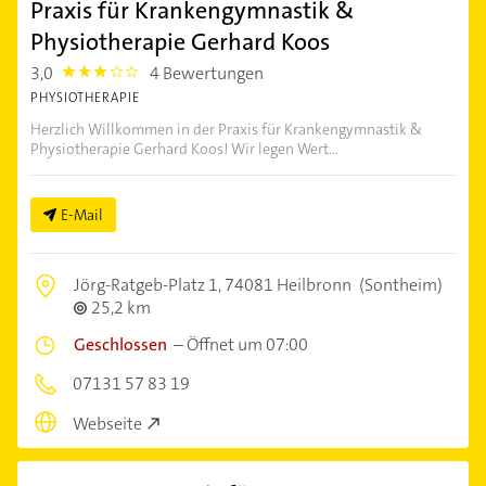
Praxis für Krankengymnastik &
Physiotherapie Gerhard Koos
3,0
4 Bewertungen
3.0
PHYSIOTHERAPIE
Herzlich Willkommen in der Praxis für Krankengymnastik &
Physiotherapie Gerhard Koos! Wir legen Wert...
E-Mail
Jörg-Ratgeb-Platz 1,
74081 Heilbronn
(Sontheim)
25,2 km
Geschlossen
–
Öffnet um 07:00
07131 57 83 19
Webseite