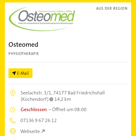
AUS DER REGION
Osteomed
PHYSIOTHERAPIE
E-Mail
Seelachstr. 3/1,
74177 Bad Friedrichshall
(Kochendorf)
14,2 km
Geschlossen
–
Öffnet um 08:00
07136 9 67 26 12
Webseite