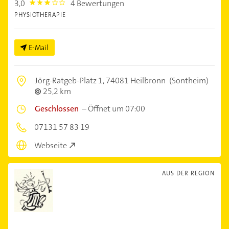
3,0
4 Bewertungen
3.0
PHYSIOTHERAPIE
E-Mail
Jörg-Ratgeb-Platz 1,
74081 Heilbronn
(Sontheim)
25,2 km
Geschlossen
–
Öffnet um 07:00
07131 57 83 19
Webseite
AUS DER REGION