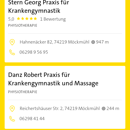
Stern Georg Praxis für
Krankengymnastik
5,0
1 Bewertung
5.0
PHYSIOTHERAPIE
Hahnenäcker 82,
74219 Möckmühl
947 m
06298 9 56 95
Danz Robert Praxis für
Krankengymnastik und Massage
PHYSIOTHERAPIE
Reichertshäuser Str. 2,
74219 Möckmühl
244 m
06298 41 44