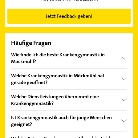
Jetzt Feedback geben!
Häufige Fragen
Wie finde ich die beste Krankengymnastik in
Möckmühl?
Vergleichen Sie alle Anbieter anhand echter
Welche Krankengymnastik in Möckmühl hat
Kundenmeinungen und profitieren Sie von den
gerade geöffnet?
Empfehlungen. Die Suchergebnisse können Sie sich
einfach nach
Bewertungen
sortiert anzeigen lassen.
Im Anbieter-Bereich finden Sie alle
Öffnungszeiten
.
Welche Dienstleistungen übernimmt eine
Bitte beachten Sie, dass diese an Sonn- und
Krankengymnastik?
Feiertagen abweichen können.
Folgende Leistungen werden angeboten:
Ist Krankengymnastik auch für junge Menschen
Lymphdrainage.
geeignet?
Das Alter ist bei der Verschreibung von