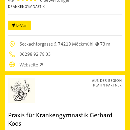
4,9
6 Bewertungen
4.9
KRANKENGYMNASTIK
E-Mail
Seckachtorgasse 6,
74219 Möckmühl
73 m
06298 92 78 33
Webseite
AUS DER REGION
PLATIN PARTNER
Praxis für Krankengymnastik Gerhard
Koos