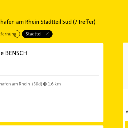
hafen am Rhein Stadtteil Süd
(
7
Treffer)
tfernung
Stadtteil
ie BENSCH
hafen am Rhein
(Süd)
1,6 km
W