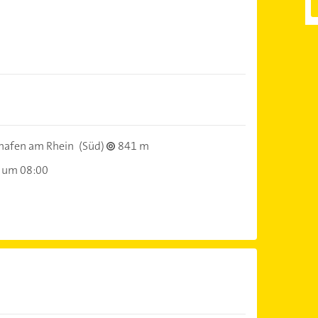
hafen am Rhein
(Süd)
841 m
 um 08:00