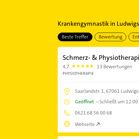
Krankengymnastik
in
Ludwigs
Beste Treffer
Bewertung
En
Schmerz- & Physiotherap
4,7
13 Bewertungen
4.7000003
PHYSIOTHERAPIE
Saarlandstr. 1,
67061 Ludwigs
Geöffnet
–
Schließt um 12:00
0621 68 56 00 68
Webseite