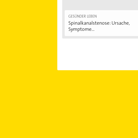
von 20.000 Euro müssen also nicht
werden, bei chronisch Kranken 200
GESÜNDER LEBEN
Spinalkanalstenose: Ursache,
Symptome...