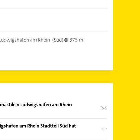
Ludwigshafen am Rhein
(Süd)
875 m
mnastik in Ludwigshafen am Rhein
nd echter Kundenmeinungen und profitieren Sie
gshafen am Rhein Stadtteil Süd hat
ebnisse können Sie sich einfach nach
en.