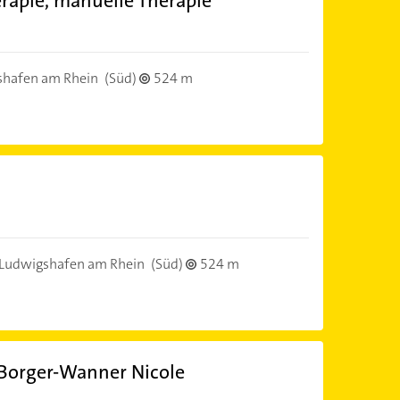
rapie, manuelle Therapie
shafen am Rhein
(Süd)
524 m
Ludwigshafen am Rhein
(Süd)
524 m
Borger-Wanner Nicole