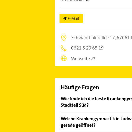
E-Mail
Schwanthalerallee 17,
67061 
0621 5 29 65 19
Webseite
Häufige Fragen
Wie finde ich die beste Krankengy
Stadtteil Süd?
Vergleichen Sie alle Anbieter anha
Welche Krankengymnastik in Ludwi
von den Empfehlungen. Die Sucherg
gerade geöffnet?
Bewertungen
sortiert anzeigen lass