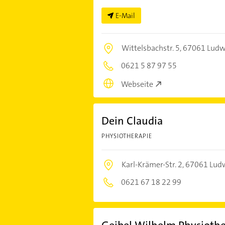
E-Mail
Wittelsbachstr. 5,
67061 Ludw
0621 5 87 97 55
Webseite
Dein Claudia
PHYSIOTHERAPIE
Karl-Krämer-Str. 2,
67061 Ludw
0621 67 18 22 99