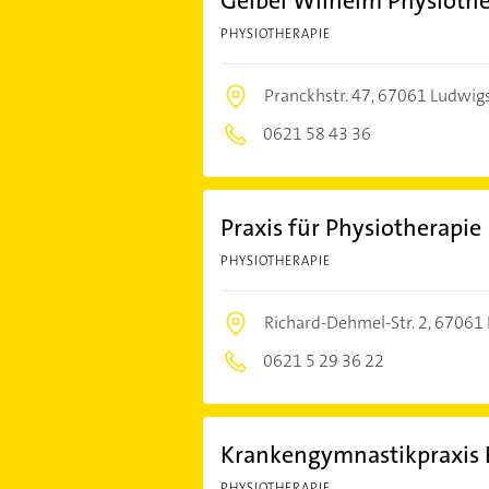
Geibel Wilhelm Physiothe
PHYSIOTHERAPIE
Pranckhstr. 47,
67061 Ludwig
0621 58 43 36
Praxis für Physiotherapie
PHYSIOTHERAPIE
Richard-Dehmel-Str. 2,
67061 
0621 5 29 36 22
Krankengymnastikpraxis 
PHYSIOTHERAPIE