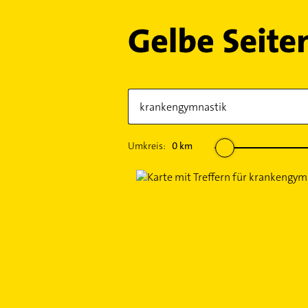
Umkreis:
0
km