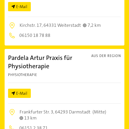
E-Mail
Kirchstr. 17,
64331 Weiterstadt
7,2 km
06150 18 78 88
Pardela Artur Praxis für
AUS DER REGION
Physiotherapie
PHYSIOTHERAPIE
E-Mail
Frankfurter Str. 3,
64293 Darmstadt
(Mitte)
13 km
06151 2 38 71