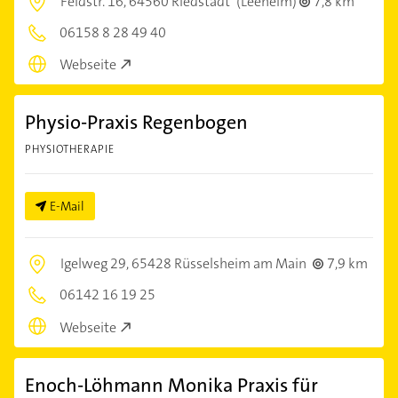
Feldstr. 16,
64560 Riedstadt
(Leeheim)
7,8 km
06158 8 28 49 40
Webseite
Physio-Praxis Regenbogen
PHYSIOTHERAPIE
E-Mail
Igelweg 29,
65428 Rüsselsheim am Main
7,9 km
06142 16 19 25
Webseite
Enoch-Löhmann Monika Praxis für