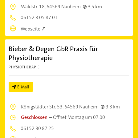
Waldstr. 18,
64569 Nauheim
3,5 km
06152 8 05 87 01
Webseite
Bieber & Degen GbR Praxis für
Physiotherapie
PHYSIOTHERAPIE
E-Mail
Königstädter Str. 53,
64569 Nauheim
3,8 km
Geschlossen
–
Öffnet Montag um 07:00
06152 80 87 25