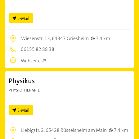
E-Mail
Wiesenstr. 13,
64347 Griesheim
7,4 km
06155 82 88 38
Webseite
Physikus
PHYSIOTHERAPIE
E-Mail
Liebigstr. 2,
65428 Rüsselsheim am Main
7,4 km