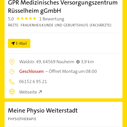
GPR Medizinisches Versorgungszentrum
Rüsselheim gGmbH
5,0
1 Bewertung
5.0
ÄRZTE: FRAUENHEILKUNDE UND GEBURTSHILFE (FACHÄRZTE)
E-Mail
Waldstr. 49,
64569 Nauheim
3,9 km
Geschlossen
–
Öffnet Montag um 08:00
06152 6 95 21
Webseite
Meine Physio Weiterstadt
PHYSIOTHERAPIE