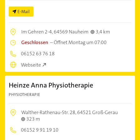
E-Mail
Im Gehren 2-4,
64569 Nauheim
3,4 km
Geschlossen
–
Öffnet Montag um 07:00
06152 63 76 18
Webseite
Heinze Anna Physiotherapie
PHYSIOTHERAPIE
Walther-Rathenau-Str. 28,
64521 Groß-Gerau
323 m
06152 9 91 19 10