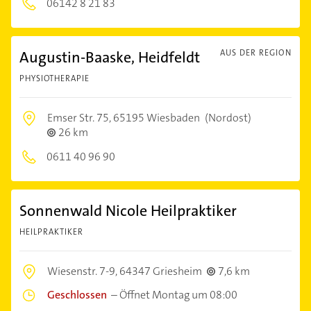
06142 8 21 83
Augustin-Baaske, Heidfeldt
AUS DER REGION
PHYSIOTHERAPIE
Emser Str. 75,
65195 Wiesbaden
(Nordost)
26 km
0611 40 96 90
Sonnenwald Nicole Heilpraktiker
HEILPRAKTIKER
Wiesenstr. 7-9,
64347 Griesheim
7,6 km
Geschlossen
–
Öffnet Montag um 08:00