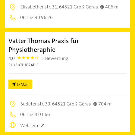
Elisabethenstr. 31,
64521 Groß-Gerau
406 m
06152 90 96 26
Vatter Thomas Praxis für
Physiotheraphie
4,0
1 Bewertung
4.0
PHYSIOTHERAPIE
E-Mail
Sudetenstr. 33,
64521 Groß-Gerau
704 m
06152 4 01 66
Webseite