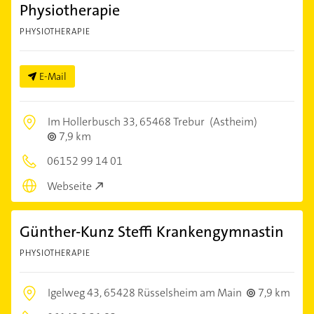
Physiotherapie
PHYSIOTHERAPIE
E-Mail
Im Hollerbusch 33,
65468 Trebur
(Astheim)
7,9 km
06152 99 14 01
Webseite
Günther-Kunz Steffi Krankengymnastin
PHYSIOTHERAPIE
Igelweg 43,
65428 Rüsselsheim am Main
7,9 km