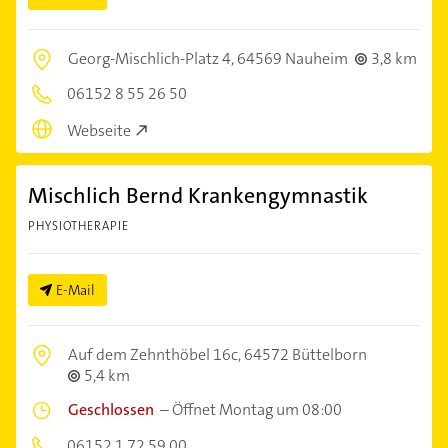
Georg-Mischlich-Platz 4,
64569 Nauheim
3,8 km
06152 8 55 26 50
Webseite
Mischlich Bernd Krankengymnastik
PHYSIOTHERAPIE
E-Mail
Auf dem Zehnthöbel 16c,
64572 Büttelborn
5,4 km
Geschlossen
–
Öffnet Montag um 08:00
06152 1 72 59 00