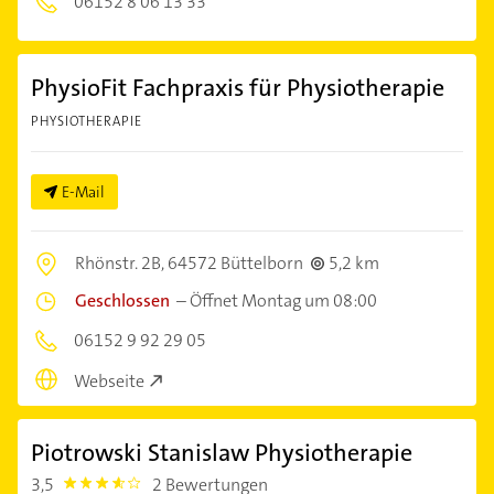
06152 8 06 13 33
PhysioFit Fachpraxis für Physiotherapie
PHYSIOTHERAPIE
E-Mail
Rhönstr. 2B,
64572 Büttelborn
5,2 km
Geschlossen
–
Öffnet Montag um 08:00
06152 9 92 29 05
Webseite
Piotrowski Stanislaw Physiotherapie
3,5
2 Bewertungen
3.5