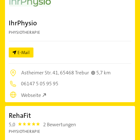
IhrPhysio
PHYSIOTHERAPIE
E-Mail
Astheimer Str. 41,
65468 Trebur
5,7 km
06147 5 05 95 95
Webseite
RehaFit
5,0
2 Bewertungen
5.0
PHYSIOTHERAPIE