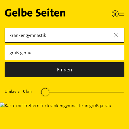
Finden
Umkreis:
0
km