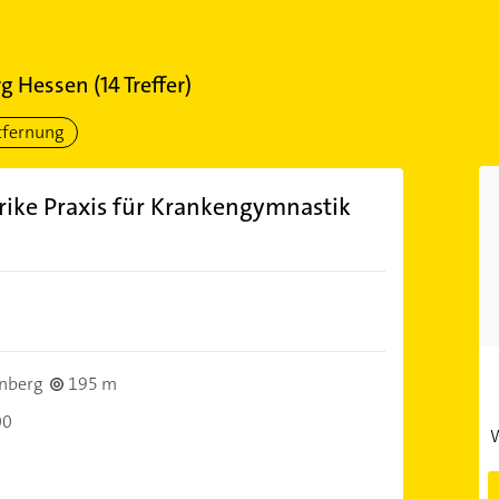
g Hessen
(
14
Treffer)
tfernung
lrike Praxis für Krankengymnastik
nberg
195 m
00
W