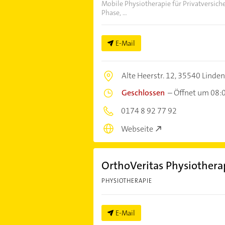
Mobile Physiotherapie für Privatversicher
Phase, ...
E-Mail
Alte Heerstr. 12,
35540 Linden
Geschlossen
–
Öffnet um 08:
0174 8 92 77 92
Webseite
OrthoVeritas Physiothera
PHYSIOTHERAPIE
E-Mail