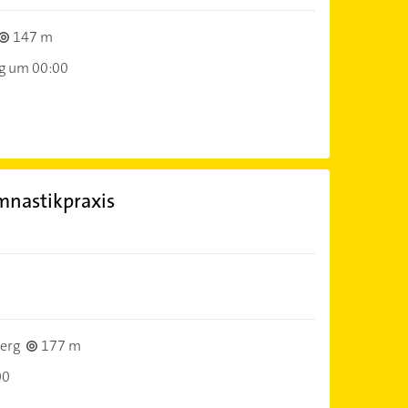
147 m
ag um 00:00
mnastikpraxis
erg
177 m
00