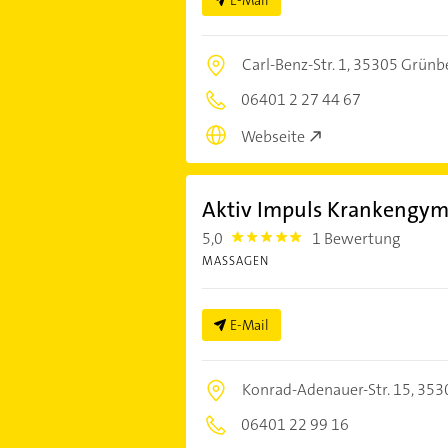
E-Mail
Carl-Benz-Str. 1,
35305 Grünb
06401 2 27 44 67
Webseite
Aktiv Impuls Krankengy
5,0
1 Bewertung
5.0
MASSAGEN
E-Mail
Konrad-Adenauer-Str. 15,
353
06401 22 99 16