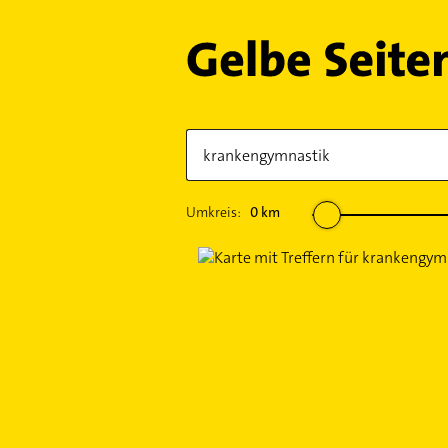
Umkreis:
0
km