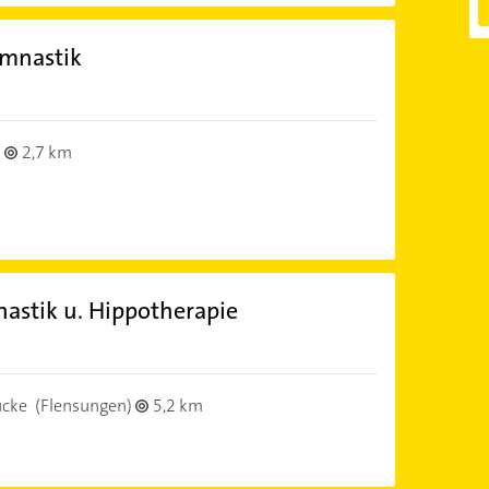
ymnastik
2,7 km
astik u. Hippotherapie
cke
(Flensungen)
5,2 km