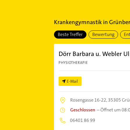
Krankengymnastik
in
Grünber
Beste Treffer
Bewertung
En
Dörr Barbara u. Webler U
PHYSIOTHERAPIE
E-Mail
Rosengasse 16-22,
35305 Grü
Geschlossen
–
Öffnet um 08:
06401 86 99