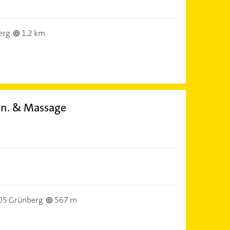
erg
1,2 km
mn. & Massage
05 Grünberg
567 m