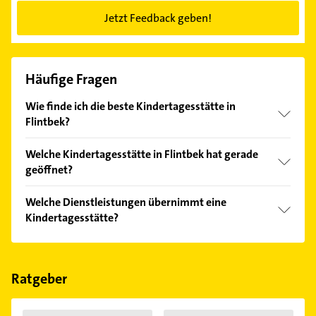
Jetzt Feedback geben!
Häufige Fragen
Wie finde ich die beste Kindertagesstätte in
Flintbek?
Vergleichen Sie alle Anbieter anhand echter
Welche Kindertagesstätte in Flintbek hat gerade
Kundenmeinungen und profitieren Sie von den
geöffnet?
Empfehlungen. Die Suchergebnisse können Sie sich
einfach nach
Bewertungen
sortiert anzeigen lassen.
Im Anbieter-Bereich finden Sie alle
Öffnungszeiten
.
Welche Dienstleistungen übernimmt eine
Bitte beachten Sie, dass diese an Sonn- und
Kindertagesstätte?
Feiertagen abweichen können.
Folgende Leistungen werden angeboten:
Kinderbetreuung und frühkindliche Bildung.
Ratgeber