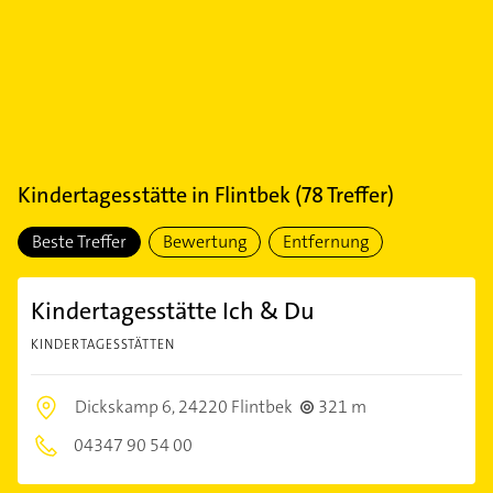
Kindertagesstätte
in
Flintbek
(
78
Treffer)
Beste Treffer
Bewertung
Entfernung
Kindertagesstätte Ich & Du
KINDERTAGESSTÄTTEN
Dickskamp 6,
24220 Flintbek
321 m
04347 90 54 00