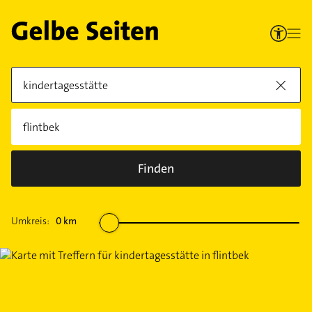
Finden
Umkreis:
0
km