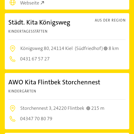
Webseite
Städt. Kita Königsweg
AUS DER REGION
KINDERTAGESSTÄTTEN
Königsweg 80,
24114 Kiel
(Südfriedhof)
8 km
0431 67 57 27
AWO Kita Flintbek Storchennest
KINDERGÄRTEN
Storchennest 3,
24220 Flintbek
215 m
04347 70 80 79