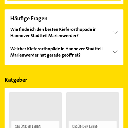
Häufige Fragen
Wie finde ich den besten Kieferorthopäde in
Hannover Stadtteil Marienwerder?
Vergleichen Sie alle Anbieter anhand echter
Welcher Kieferorthopäde in Hannover Stadtteil
Kundenmeinungen und profitieren Sie von den
Marienwerder hat gerade geöffnet?
Empfehlungen. Die Suchergebnisse können Sie sich
einfach nach
Bewertungen
sortiert anzeigen lassen.
Im Anbieter-Bereich finden Sie alle
Öffnungszeiten
.
Bitte beachten Sie, dass diese an Sonn- und
Feiertagen abweichen können.
Ratgeber
GESÜNDER LEBEN
GESÜNDER LEBEN