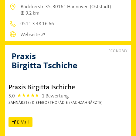
Bödekerstr. 35,
30161 Hannover
(Oststadt)
9,2 km
0511 3 48 16 66
Webseite
ECONOMY
Praxis Birgitta Tschiche
5,0
1 Bewertung
5.0
ZAHNÄRZTE: KIEFERORTHOPÄDIE (FACHZAHNÄRZTE)
E-Mail