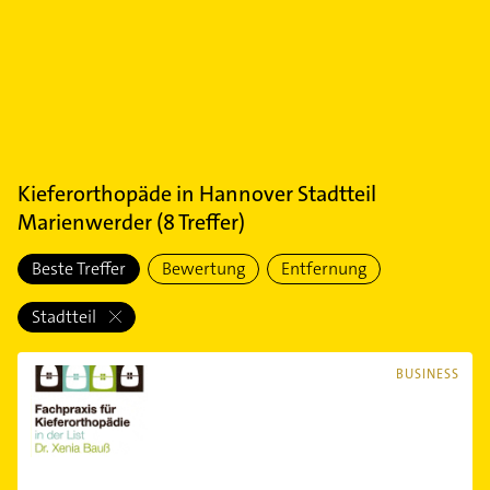
Kieferorthopäde
in
Hannover Stadtteil
Marienwerder
(
8
Treffer)
Beste Treffer
Bewertung
Entfernung
Stadtteil
BUSINESS