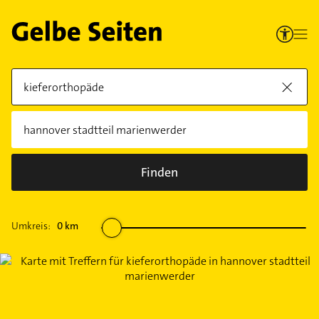
Finden
Umkreis:
0
km