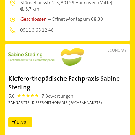
Ständehausstr. 2-3,
30159 Hannover
(Mitte)
8,7 km
Geschlossen
–
Öffnet Montag um 08:30
0511 3 63 12 48
ECONOMY
Kieferorthopädische Fachpraxis Sabine
Steding
5,0
7 Bewertungen
5.0
ZAHNÄRZTE: KIEFERORTHOPÄDIE (FACHZAHNÄRZTE)
E-Mail