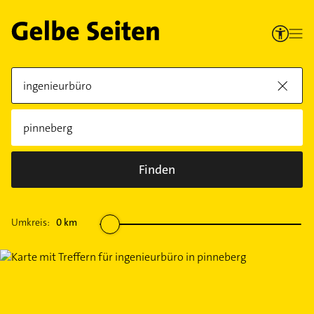
Finden
Umkreis:
0
km