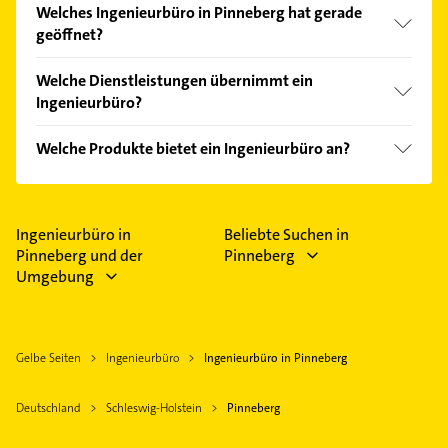
Welches Ingenieurbüro in Pinneberg hat gerade
Kundenmeinungen und profitieren Sie von den
geöffnet?
Empfehlungen. Die Suchergebnisse können Sie sich
einfach nach
Bewertungen
sortiert anzeigen lassen.
Im Anbieter-Bereich finden Sie alle
Öffnungszeiten
.
Welche Dienstleistungen übernimmt ein
Bitte beachten Sie, dass diese an Sonn- und
Ingenieurbüro?
Feiertagen abweichen können.
Folgende Leistungen werden angeboten:
Welche Produkte bietet ein Ingenieurbüro an?
Bauleitung, Bauüberwachung, CAD, Erschließung
und GIS.
Das Angebot umfasst unter anderem
Betonerzeugnisse, Bodengutachten, Flächenteile,
Fundamente und Kraftanlagen.
Ingenieurbüro in
Beliebte Suchen in
Pinneberg und der
Pinneberg
Umgebung
Gelbe Seiten
Ingenieurbüro
Ingenieurbüro in Pinneberg
Deutschland
Schleswig-Holstein
Pinneberg