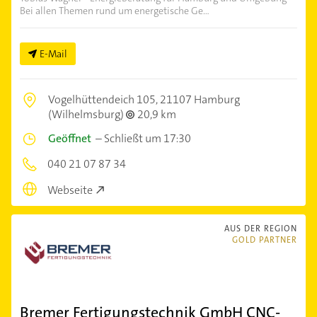
Bei allen Themen rund um energetische Ge...
E-Mail
Vogelhüttendeich 105,
21107 Hamburg
(Wilhelmsburg)
20,9 km
Geöffnet
–
Schließt um 17:30
040 21 07 87 34
Webseite
AUS DER REGION
GOLD PARTNER
Bremer Fertigungstechnik GmbH CNC-