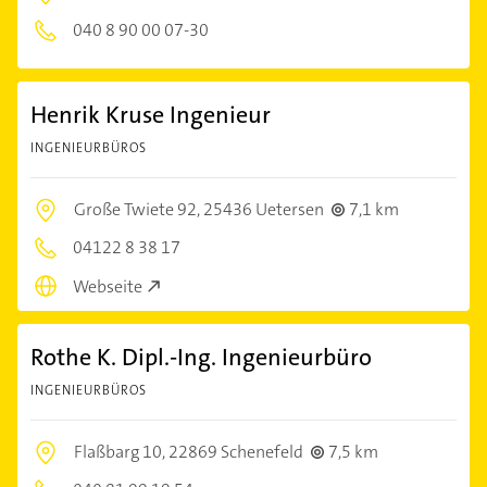
040 8 90 00 07-30
Henrik Kruse Ingenieur
INGENIEURBÜROS
Große Twiete 92,
25436 Uetersen
7,1 km
04122 8 38 17
Webseite
Rothe K. Dipl.-Ing. Ingenieurbüro
INGENIEURBÜROS
Flaßbarg 10,
22869 Schenefeld
7,5 km