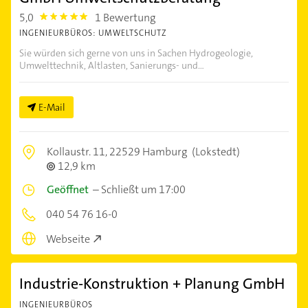
5,0
1 Bewertung
5.0
INGENIEURBÜROS: UMWELTSCHUTZ
Sie würden sich gerne von uns in Sachen Hydrogeologie,
Umwelttechnik, Altlasten, Sanierungs- und...
E-Mail
Kollaustr. 11,
22529 Hamburg
(Lokstedt)
12,9 km
Geöffnet
–
Schließt um 17:00
040 54 76 16-0
Webseite
Industrie-Konstruktion + Planung GmbH
INGENIEURBÜROS