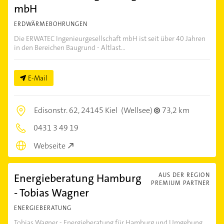
mbH
ERDWÄRMEBOHRUNGEN
Die ERWATEC Ingenieurgesellschaft mbH ist seit über 40 Jahren
in den Bereichen Baugrund - Altlast...
E-Mail
Edisonstr. 62,
24145 Kiel
(Wellsee)
73,2 km
0431 3 49 19
Webseite
Energieberatung Hamburg
AUS DER REGION
PREMIUM PARTNER
- Tobias Wagner
ENERGIEBERATUNG
Tobias Wagner - Energieberatung für Hamburg und Umgebung