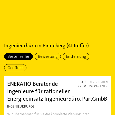
Ingenieurbüro
in
Pinneberg
(
41
Treffer)
Beste Treffer
Bewertung
Entfernung
Geöffnet
ENERATIO Beratende
AUS DER REGION
PREMIUM PARTNER
Ingenieure für rationellen
Energieeinsatz Ingenieurbüro, PartGmbB
INGENIEURBÜROS
Wir übernehmen für Sie die komplette Planung Ihrer