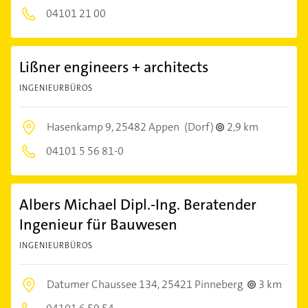
04101 21 00
Lißner engineers + architects
INGENIEURBÜROS
Hasenkamp 9,
25482 Appen
(Dorf)
2,9 km
04101 5 56 81-0
Albers Michael Dipl.-Ing. Beratender
Ingenieur für Bauwesen
INGENIEURBÜROS
Datumer Chaussee 134,
25421 Pinneberg
3 km