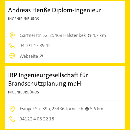
Andreas Henße Diplom-Ingenieur
INGENIEURBÜROS
Gärtnerstr. 52,
25469 Halstenbek
4,7 km
04101 47 39 45
Webseite
IBP Ingenieurgesellschaft für
Brandschutzplanung mbH
INGENIEURBÜROS
Esinger Str. 89a,
25436 Tornesch
5,6 km
04122 4 08 22 18