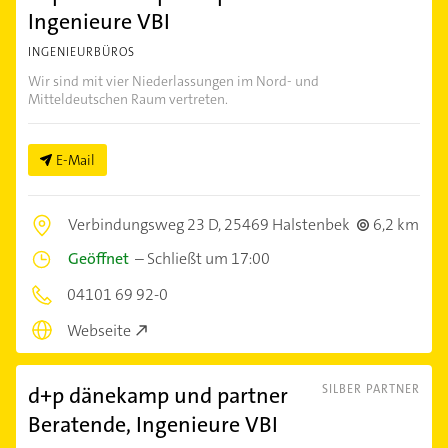
Ingenieure VBI
INGENIEURBÜROS
Wir sind mit vier Niederlassungen im Nord- und
Mitteldeutschen Raum vertreten.
E-Mail
Verbindungsweg 23 D,
25469 Halstenbek
6,2 km
Geöffnet
–
Schließt um 17:00
04101 69 92-0
Webseite
d+p dänekamp und partner
SILBER PARTNER
Beratende, Ingenieure VBI