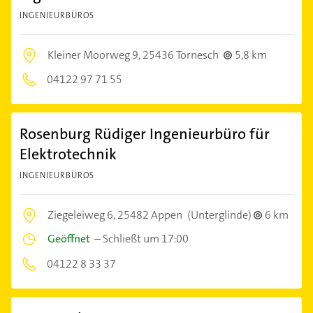
INGENIEURBÜROS
Kleiner Moorweg 9,
25436 Tornesch
5,8 km
04122 97 71 55
Rosenburg Rüdiger Ingenieurbüro für
Elektrotechnik
INGENIEURBÜROS
Ziegeleiweg 6,
25482 Appen
(Unterglinde)
6 km
Geöffnet
–
Schließt um 17:00
04122 8 33 37