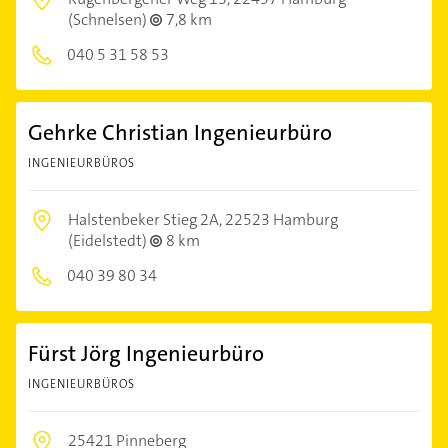
(Schnelsen)
7,8 km
040 5 31 58 53
Gehrke Christian Ingenieurbüro
INGENIEURBÜROS
Halstenbeker Stieg 2A,
22523 Hamburg
(Eidelstedt)
8 km
040 39 80 34
Fürst Jörg Ingenieurbüro
INGENIEURBÜROS
25421 Pinneberg