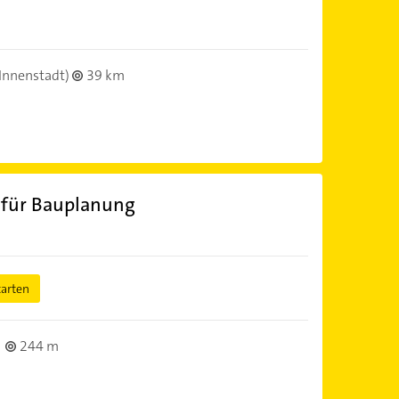
Innenstadt)
39 km
o für Bauplanung
tarten
244 m