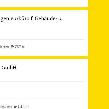
ngenieurbüro f. Gebäude- u.
ichen
787 m
an GmbH
inichen
1,1 km