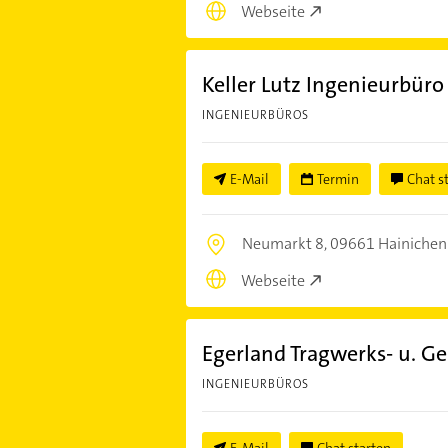
Webseite
Keller Lutz Ingenieurbür
INGENIEURBÜROS
E-Mail
Termin
Chat s
Neumarkt 8,
09661 Hainichen
Webseite
Egerland Tragwerks- u. 
INGENIEURBÜROS
E-Mail
Chat starten