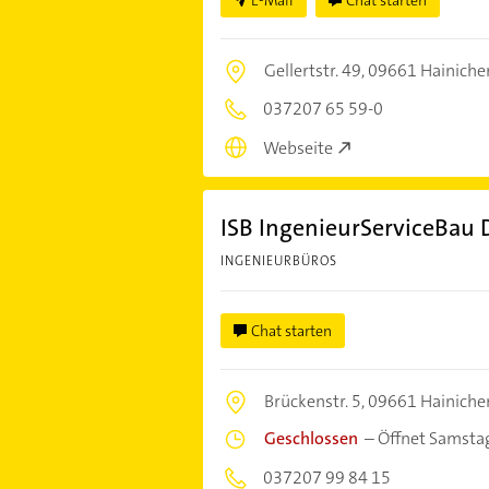
Gellertstr. 49,
09661 Hainiche
037207 65 59-0
Webseite
ISB IngenieurServiceBau De
INGENIEURBÜROS
Chat starten
Brückenstr. 5,
09661 Hainiche
Geschlossen
–
Öffnet Samsta
037207 99 84 15