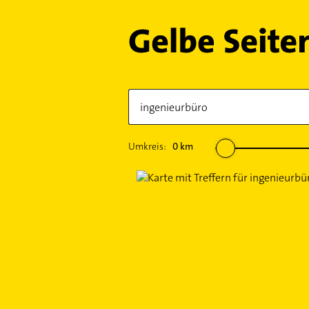
Umkreis:
0
km