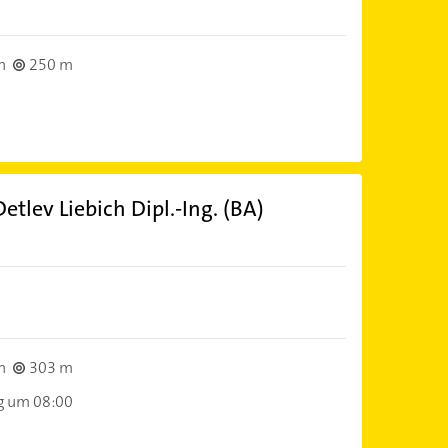
n
250 m
tlev Liebich Dipl.-Ing. (BA)
n
303 m
g um 08:00