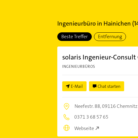
Ingenieurbüro
in
Hainichen
(
1
Beste Treffer
Entfernung
solaris Ingenieur-Consul
INGENIEURBÜROS
E-Mail
Chat starten
Neefestr. 88,
09116 Chemnitz
0371 3 68 57 65
Webseite