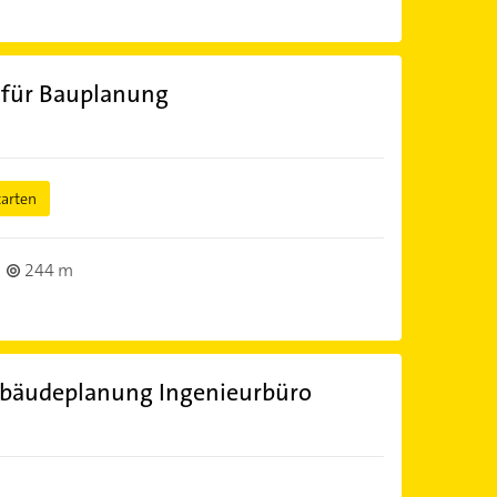
o für Bauplanung
tarten
244 m
Gebäudeplanung Ingenieurbüro