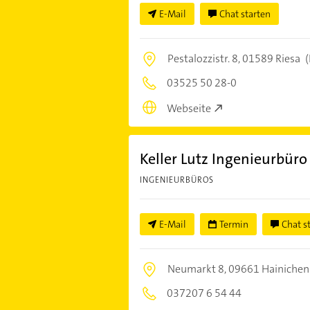
E-Mail
Chat starten
Pestalozzistr. 8,
01589 Riesa
(
03525 50 28-0
Webseite
Keller Lutz Ingenieurbür
INGENIEURBÜROS
E-Mail
Termin
Chat s
Neumarkt 8,
09661 Hainichen
037207 6 54 44