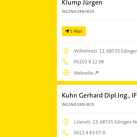
Klump Jürgen
INGENIEURBÜROS
E-Mail
Wilhelmstr. 11,
68535 Edinge
06203 8 12 98
Webseite
Kuhn Gerhard Dipl.Ing.,
INGENIEURBÜROS
Lilienstr. 23,
68535 Edingen-N
0621 4 83 07-0