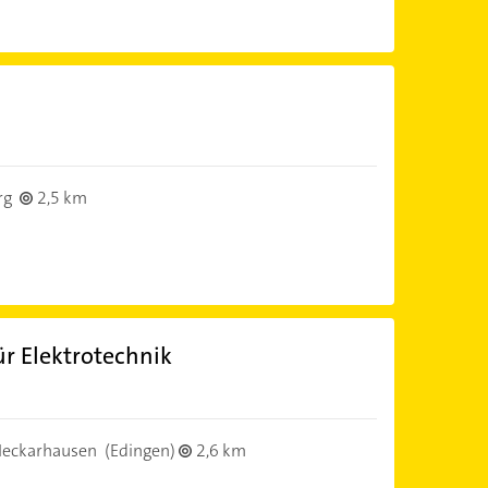
rg
2,5 km
ür Elektrotechnik
Neckarhausen
(Edingen)
2,6 km