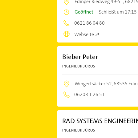
Edinger Riedweg 49-51,
68219
Geöffnet
–
Schließt um 17:15
0621 86 04 80
Webseite
Bieber Peter
INGENIEURBÜROS
Wingertsäcker 52,
68535 Edi
06203 1 26 51
RAD SYSTEMS ENGINEER
INGENIEURBÜROS