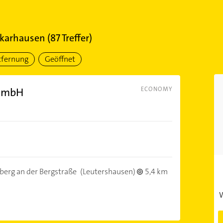
karhausen
(
87
Treffer)
tfernung
Geöffnet
 GmbH
ECONOMY
berg an der Bergstraße
(Leutershausen)
5,4 km
W