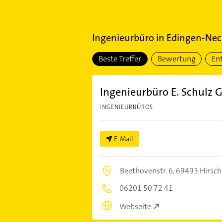
Ingenieurbüro
in
Edingen-Nec
Beste Treffer
Bewertung
En
Ingenieurbüro E. Schulz
INGENIEURBÜROS
E-Mail
Beethovenstr. 6,
69493 Hirsch
06201 50 72 41
Webseite