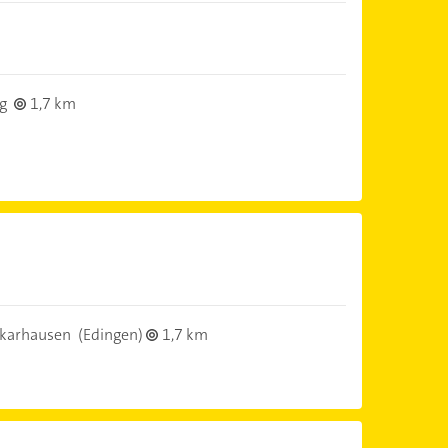
g
1,7 km
karhausen
(Edingen)
1,7 km