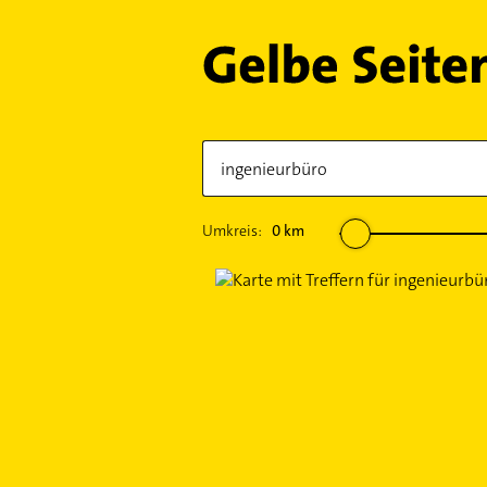
Umkreis:
0
km