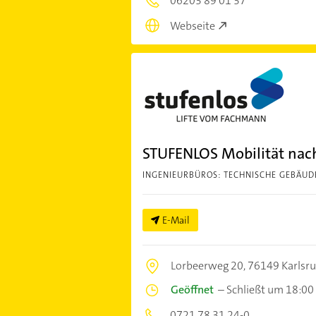
06203 89 01 37
Webseite
STUFENLOS Mobilität na
INGENIEURBÜROS: TECHNISCHE GEBÄU
E-Mail
Lorbeerweg 20,
76149 Karlsr
Geöffnet
–
Schließt um 18:00
0721 78 31 24-0