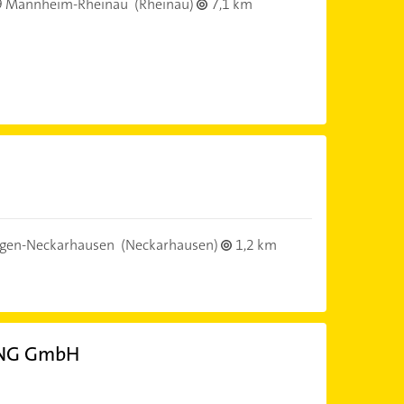
 Mannheim-Rheinau
(Rheinau)
7,1 km
ngen-Neckarhausen
(Neckarhausen)
1,2 km
ING GmbH