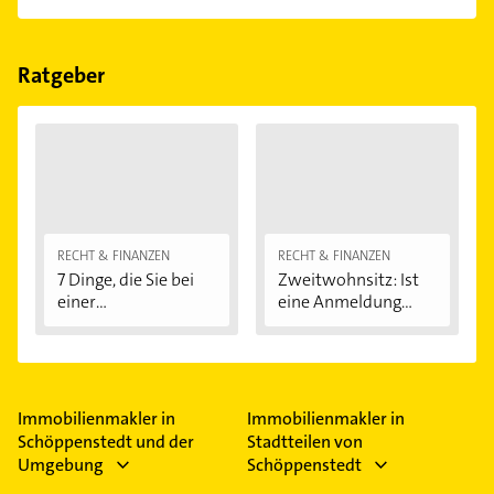
einfach nach
Bewertungen
sortiert anzeigen lassen.
Im Anbieter-Bereich finden Sie alle
Öffnungszeiten
.
Bitte beachten Sie, dass diese an Sonn- und
Feiertagen abweichen können.
Ratgeber
RECHT & FINANZEN
RECHT & FINANZEN
7 Dinge, die Sie bei
Zweitwohnsitz: Ist
einer
eine Anmeldung...
Immobilienfinanzier
ung...
Immobilienmakler in
Immobilienmakler in
Schöppenstedt und der
Stadtteilen von
Umgebung
Schöppenstedt