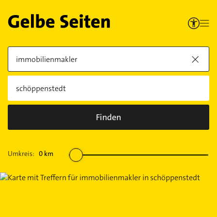
Finden
Umkreis:
0
km