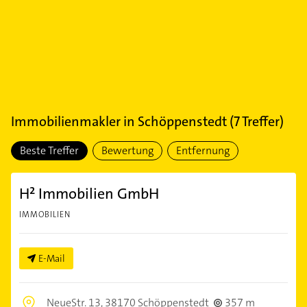
Immobilienmakler
in
Schöppenstedt
(
7
Treffer)
Beste Treffer
Bewertung
Entfernung
H² Immobilien GmbH
IMMOBILIEN
E-Mail
NeueStr. 13,
38170 Schöppenstedt
357 m