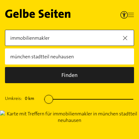
Finden
Umkreis:
0
km