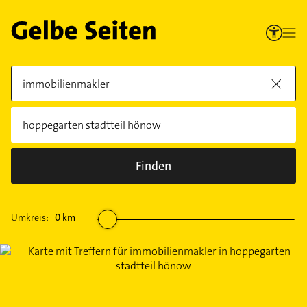
Finden
Umkreis:
0
km