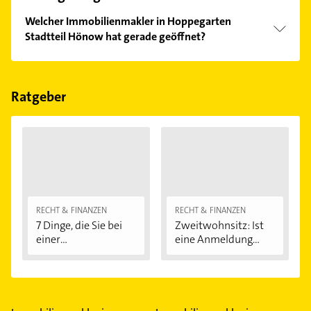
Welcher Immobilienmakler in Hoppegarten
Stadtteil Hönow hat gerade geöffnet?
Im Anbieter-Bereich finden Sie alle
Öffnungszeiten
.
Bitte beachten Sie, dass diese an Sonn- und
Feiertagen abweichen können.
Ratgeber
RECHT & FINANZEN
RECHT & FINANZEN
7 Dinge, die Sie bei
Zweitwohnsitz: Ist
einer
eine Anmeldung...
Immobilienfinanzier
ung...