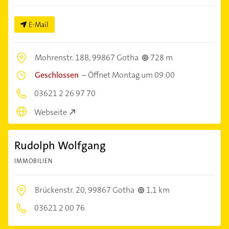
E-Mail
Mohrenstr. 18B,
99867 Gotha
728 m
Geschlossen
–
Öffnet Montag um 09:00
03621 2 26 97 70
Webseite
Rudolph Wolfgang
IMMOBILIEN
Brückenstr. 20,
99867 Gotha
1,1 km
03621 2 00 76