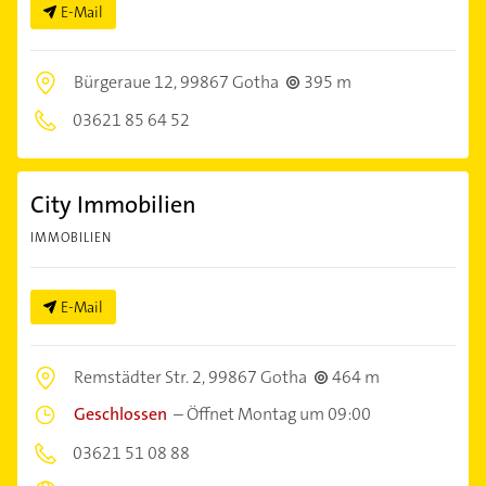
E-Mail
Bürgeraue 12,
99867 Gotha
395 m
03621 85 64 52
City Immobilien
IMMOBILIEN
E-Mail
Remstädter Str. 2,
99867 Gotha
464 m
Geschlossen
–
Öffnet Montag um 09:00
03621 51 08 88