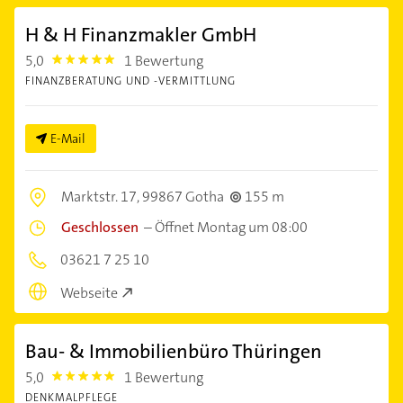
H & H Finanzmakler GmbH
5,0
1 Bewertung
5.0
FINANZBERATUNG UND -VERMITTLUNG
E-Mail
Marktstr. 17,
99867 Gotha
155 m
Geschlossen
–
Öffnet Montag um 08:00
03621 7 25 10
Webseite
Bau- & Immobilienbüro Thüringen
5,0
1 Bewertung
5.0
DENKMALPFLEGE