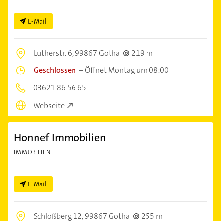
E-Mail
Lutherstr. 6,
99867 Gotha
219 m
Geschlossen
–
Öffnet Montag um 08:00
03621 86 56 65
Webseite
Honnef Immobilien
IMMOBILIEN
E-Mail
Schloßberg 12,
99867 Gotha
255 m