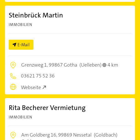
Steinbrück Martin
IMMOBILIEN
E-Mail
Grenzweg 1,
99867 Gotha
(Uelleben)
4 km
03621 75 52 36
Webseite
Rita Becherer Vermietung
IMMOBILIEN
Am Goldberg 16,
99869 Nessetal
(Goldbach)