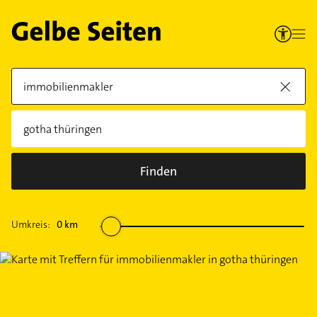
Finden
Umkreis:
0
km