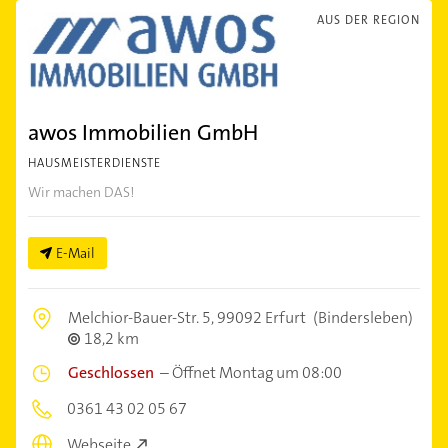
AUS DER REGION
awos Immobilien GmbH
HAUSMEISTERDIENSTE
Wir machen DAS!
E-Mail
Melchior-Bauer-Str. 5,
99092 Erfurt
(Bindersleben)
18,2 km
Geschlossen
–
Öffnet Montag um 08:00
0361 43 02 05 67
Webseite