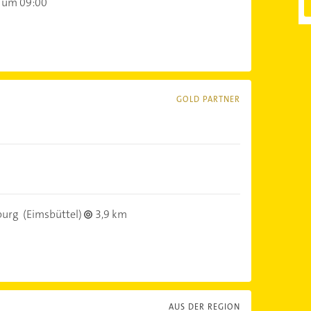
 um 09:00
GOLD PARTNER
urg
(Eimsbüttel)
3,9 km
AUS DER REGION