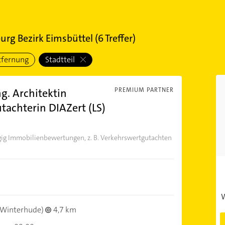
rg Bezirk Eimsbüttel
(
6
Treffer)
tfernung
Stadtteil
g. Architektin
PREMIUM PARTNER
utachterin DIAZert (LS)
gig Immobilienbewertungen, z. B. Verkehrswertgutachten
W
Winterhude)
4,7 km