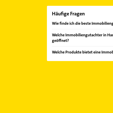
Häufige Fragen
Wie finde ich die beste Immobilien
Vergleichen Sie alle Anbieter anha
Welche Immobiliengutachter in Ha
von den Empfehlungen. Die Sucherg
geöffnet?
Bewertungen
sortiert anzeigen lass
Im Anbieter-Bereich finden Sie alle
Welche Produkte bietet eine Immob
Sonn- und Feiertagen abweichen k
Das Angebot umfasst unter ander