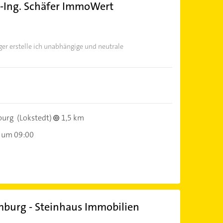
.-Ing. Schäfer ImmoWert
er erstelle ich unabhängige und neutrale
burg
(Lokstedt)
1,5 km
 um 09:00
burg - Steinhaus Immobilien