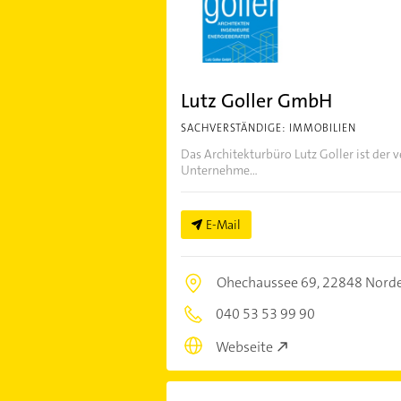
Lutz Goller GmbH
SACHVERSTÄNDIGE: IMMOBILIEN
Das Architekturbüro Lutz Goller ist der v
Unternehme...
E-Mail
Ohechaussee 69,
22848 Norde
040 53 53 99 90
Webseite