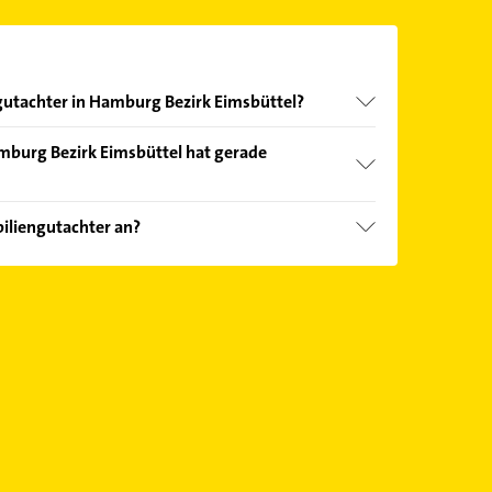
gutachter in Hamburg Bezirk Eimsbüttel?
nd echter Kundenmeinungen und profitieren Sie
mburg Bezirk Eimsbüttel hat gerade
ebnisse können Sie sich einfach nach
en.
Öffnungszeiten
. Bitte beachten Sie, dass diese an
iliengutachter an?
önnen.
em Immobilienbewertung.