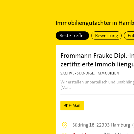
Immobiliengutachter
in
Hambu
Beste Treffer
Bewertung
En
Frommann Frauke Dipl.-In
zertifizierte Immobilieng
SACHVERSTÄNDIGE: IMMOBILIEN
Wir erstellen unparteiisch und unabhän
(Mar...
E-Mail
Südring 18,
22303 Hamburg
(