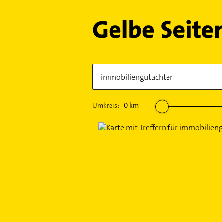
Umkreis:
0
km