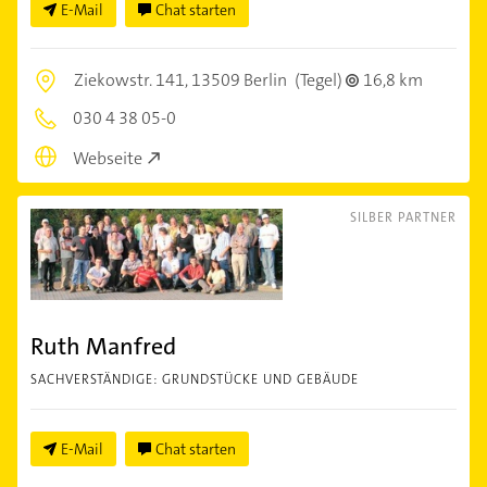
E-Mail
Chat starten
Ziekowstr. 141,
13509 Berlin
(Tegel)
16,8 km
030 4 38 05-0
Webseite
SILBER PARTNER
Ruth Manfred
SACHVERSTÄNDIGE: GRUNDSTÜCKE UND GEBÄUDE
E-Mail
Chat starten