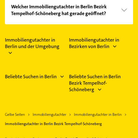
Welcher Immobiliengutachter in Berlin Bezirk
Tempelhof-Schöneberg hat gerade geöffnet?
Im Anbieter-Bereich finden Sie alle
Öffnungszeiten
.
Bitte beachten Sie, dass diese an Sonn- und
Feiertagen abweichen können.
Immobiliengutachter in
Immobiliengutachter in
Berlin und der Umgebung
Bezirken von Berlin
Beliebte Suchen in Berlin
Beliebte Suchen in Berlin
Bezirk Tempelhof-
Schöneberg
Gelbe Seiten
Immobiliengutachter
Immobiliengutachter in Berlin
Immobiliengutachter in Berlin Bezirk Tempelhof-Schöneberg