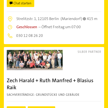
Chat starten
Strelitzstr. 1,
12105 Berlin
(Mariendorf)
415 m
Geschlossen
–
Öffnet Freitag um 07:00
030 12 08 26 20
SILBER PARTNER
Zech Harald + Ruth Manfred + Blasius
Raik
SACHVERSTÄNDIGE: GRUNDSTÜCKE UND GEBÄUDE