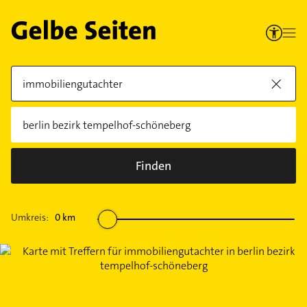
Finden
Umkreis:
0
km