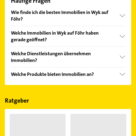
Häufige Fragen
Wie finde ich die besten Immobilien in Wyk auf
Föhr?
Vergleichen Sie alle Anbieter anhand echter
Welche Immobilien in Wyk auf Föhr haben
Kundenmeinungen und profitieren Sie von den
gerade geöffnet?
Empfehlungen. Die Suchergebnisse können Sie sich
einfach nach
Bewertungen
sortiert anzeigen lassen.
Im Anbieter-Bereich finden Sie alle
Öffnungszeiten
.
Welche Dienstleistungen übernehmen
Bitte beachten Sie, dass diese an Sonn- und
Immobilien?
Feiertagen abweichen können.
Folgende Leistungen werden angeboten:
Welche Produkte bieten Immobilien an?
Immobilienverkauf, Immobilienbewertung,
Immobilienkauf, Immobilienvermietung und
Das Angebot umfasst unter anderem
Immobilienvermittlung.
Gewerbeimmobilien, Kaufimmobilien,
Mietimmobilien, Wohnimmobilien und Wohnungen.
Ratgeber