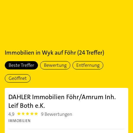
Immobilien
in
Wyk auf Föhr
(
24
Treffer)
Beste Treffer
Bewertung
Entfernung
Geöffnet
DAHLER Immobilien Föhr/Amrum Inh.
Leif Both e.K.
4,9
9 Bewertungen
4.9
IMMOBILIEN