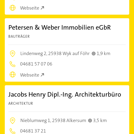
Webseite
Petersen & Weber Immobilien eGbR
BAUTRÄGER
Lindenweg 2,
25938 Wyk auf Föhr
1,9 km
04681 57 07 06
Webseite
Jacobs Henry Dipl.-Ing. Architekturbüro
ARCHITEKTUR
Nieblumweg 1,
25938 Alkersum
3,5 km
04681 37 21