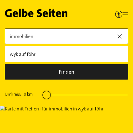
Finden
Umkreis:
0
km