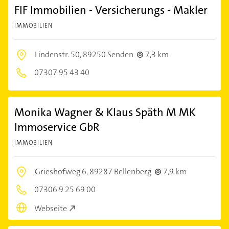
FIF Immobilien - Versicherungs - Makler
IMMOBILIEN
Lindenstr. 50,
89250 Senden
7,3 km
07307 95 43 40
Monika Wagner & Klaus Späth M MK
Immoservice GbR
IMMOBILIEN
Grieshofweg 6,
89287 Bellenberg
7,9 km
07306 9 25 69 00
Webseite