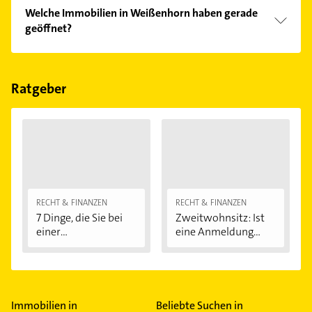
Vergleichen Sie alle Anbieter anhand echter
Welche Immobilien in Weißenhorn haben gerade
Kundenmeinungen und profitieren Sie von den
geöffnet?
Empfehlungen. Die Suchergebnisse können Sie sich
einfach nach
Bewertungen
sortiert anzeigen lassen.
Im Anbieter-Bereich finden Sie alle
Öffnungszeiten
.
Bitte beachten Sie, dass diese an Sonn- und
Feiertagen abweichen können.
Ratgeber
RECHT & FINANZEN
RECHT & FINANZEN
7 Dinge, die Sie bei
Zweitwohnsitz: Ist
einer
eine Anmeldung...
Immobilienfinanzier
ung...
Immobilien in
Beliebte Suchen in