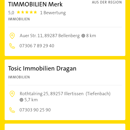
TIMMOBILIEN Merk
AUS DER REGION
5,0
1 Bewertung
5.0
IMMOBILIEN
Auer Str. 11,
89287 Bellenberg
8 km
07306 7 89 29 40
Tosic Immobilien Dragan
IMMOBILIEN
Rothtalring 25,
89257 Illertissen
(Tiefenbach)
5,7 km
07303 90 25 90