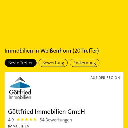
Immobilien
in
Weißenhorn
(
20
Treffer)
Beste Treffer
Bewertung
Entfernung
AUS DER REGION
Göttfried Immobilien GmbH
4,9
54 Bewertungen
4.9
IMMOBILIEN