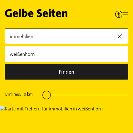
Finden
Umkreis:
0
km