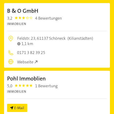
B & O GmbH
3,2
4 Bewertungen
3.2
IMMOBILIEN
Feldstr. 23,
61137 Schöneck
(Kilianstädten)
1,1 km
0171 3 82 39 25
Webseite
Pohl Immoblien
5,0
1 Bewertung
5.0
IMMOBILIEN
E-Mail