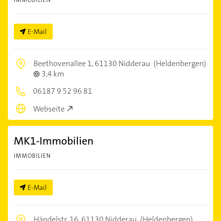
E-Mail
Beethovenallee 1,
61130 Nidderau
(Heldenbergen)
3,4 km
06187 9 52 96 81
Webseite
MK1-Immobilien
IMMOBILIEN
E-Mail
Händelstr. 16,
61130 Nidderau
(Heldenbergen)