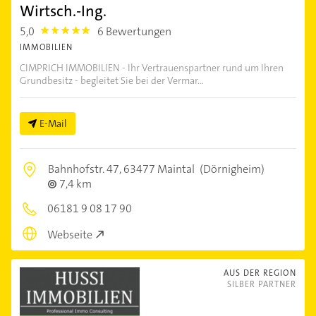
Wirtsch.-Ing.
5,0
6 Bewertungen
5.0
IMMOBILIEN
CIMPRICH IMMOBILIEN - Ihr Vertrauenspartner rund um Ihren
Grundbesitz - begleitet Sie bei der Vermar...
E-Mail
Bahnhofstr. 47,
63477 Maintal
(Dörnigheim)
7,4 km
06181 9 08 17 90
Webseite
AUS DER REGION
SILBER PARTNER