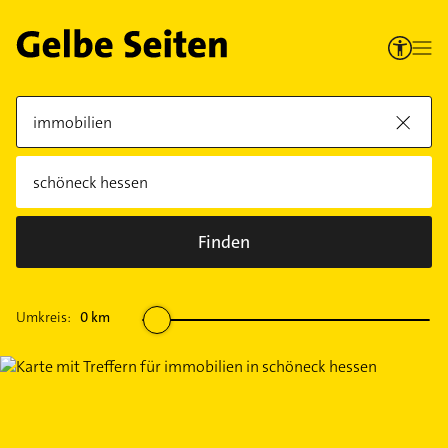
Finden
Umkreis:
0
km