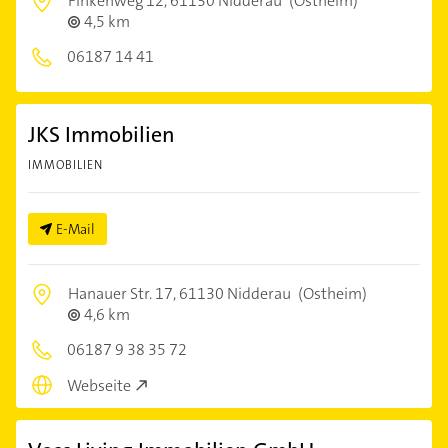
Finkenweg 12,
61130 Nidderau
(Ostheim)
4,5 km
06187 14 41
JKS Immobilien
IMMOBILIEN
E-Mail
Hanauer Str. 17,
61130 Nidderau
(Ostheim)
4,6 km
06187 9 38 35 72
Webseite