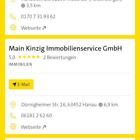
3,5 km
0170 7 31 93 62
Webseite
Main Kinzig Immobilienservice GmbH
5,0
2 Bewertungen
5.0
IMMOBILIEN
E-Mail
Dörnigheimer Str. 16,
63452 Hanau
6,9 km
06181 2 62 60
Webseite