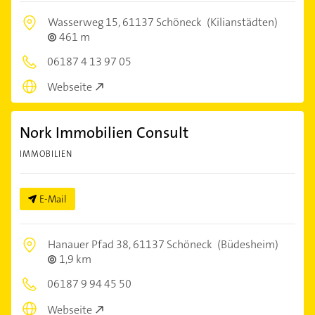
Wasserweg 15,
61137 Schöneck
(Kilianstädten)
461 m
06187 4 13 97 05
Webseite
Nork Immobilien Consult
IMMOBILIEN
E-Mail
Hanauer Pfad 38,
61137 Schöneck
(Büdesheim)
1,9 km
06187 9 94 45 50
Webseite