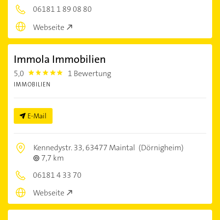
06181 1 89 08 80
Webseite
Immola Immobilien
5,0
1 Bewertung
5.0
IMMOBILIEN
E-Mail
Kennedystr. 33,
63477 Maintal
(Dörnigheim)
7,7 km
06181 4 33 70
Webseite