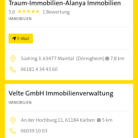
Traum-Immobilien-Alanya Immobilien
5,0
1 Bewertung
5.0
IMMOBILIEN
E-Mail
Südring 3,
63477 Maintal
(Dörnigheim)
7,8 km
06181 4 34 43 60
Velte GmbH Immobilienverwaltung
IMMOBILIEN
An der Hochburg 11,
61184 Karben
5 km
06039 10 03