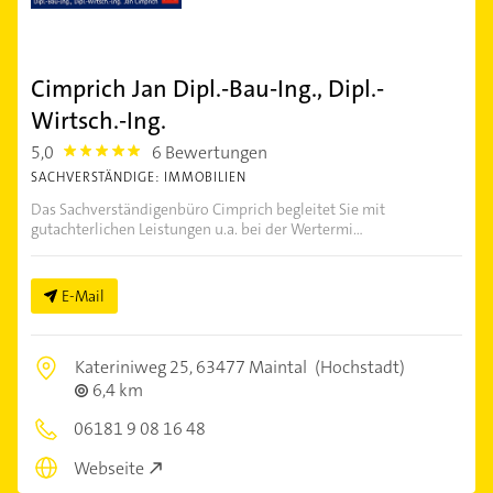
Cimprich Jan Dipl.-Bau-Ing., Dipl.-
Wirtsch.-Ing.
5,0
6 Bewertungen
5.0
SACHVERSTÄNDIGE: IMMOBILIEN
Das Sachverständigenbüro Cimprich begleitet Sie mit
gutachterlichen Leistungen u.a. bei der Wertermi...
E-Mail
Kateriniweg 25,
63477 Maintal
(Hochstadt)
6,4 km
06181 9 08 16 48
Webseite