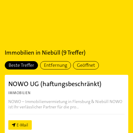
Immobilien
in
Niebüll
(
9
Treffer)
Beste Treffer
Entfernung
Geöffnet
NOWO UG (haftungsbeschränkt)
IMMOBILIEN
NOWO – Immobilienvermietung in Flensburg & Niebüll NOWO
ist Ihr verlässlicher Partner für die pro...
E-Mail