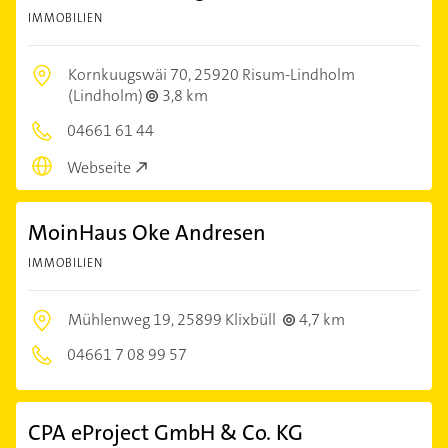
IMMOBILIEN
Kornkuugswäi 70,
25920 Risum-Lindholm
(Lindholm)
3,8 km
04661 61 44
Webseite
MoinHaus Oke Andresen
IMMOBILIEN
Mühlenweg 19,
25899 Klixbüll
4,7 km
04661 7 08 99 57
CPA eProject GmbH & Co. KG