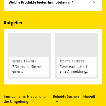
Welche Produkte bieten Immobilien an?
Baufinanzierung, Immobilienkauf,
Immobilienvermietung und Renovierung.
Das Angebot umfasst unter anderem Büros,
Einfamilienhäuser, Einzelhandelsimmobilien,
Garagen und Gewerbeimmobilien.
Ratgeber
RECHT & FINANZEN
RECHT & FINANZEN
7 Dinge, die Sie bei
Zweitwohnsitz: Ist
einer
eine Anmeldung...
Immobilienfinanzier
ung...
Immobilien in Niebüll und
Beliebte Suchen in Niebüll
der Umgebung