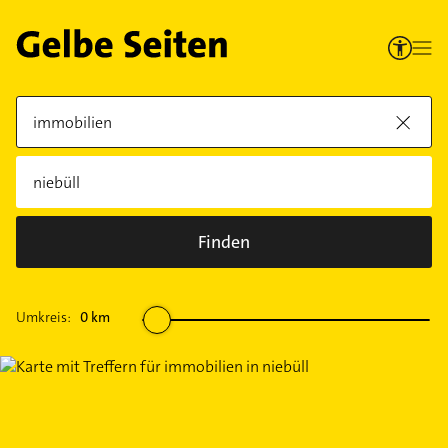
Finden
Umkreis:
0
km