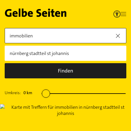
Finden
Umkreis:
0
km