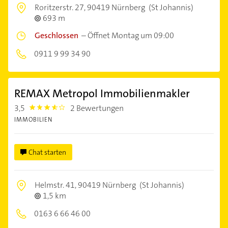
Roritzerstr. 27,
90419 Nürnberg
(St Johannis)
693 m
Geschlossen
–
Öffnet Montag um 09:00
0911 9 99 34 90
REMAX Metropol Immobilienmakler
3,5
2 Bewertungen
3.5
IMMOBILIEN
Chat starten
Helmstr. 41,
90419 Nürnberg
(St Johannis)
1,5 km
0163 6 66 46 00