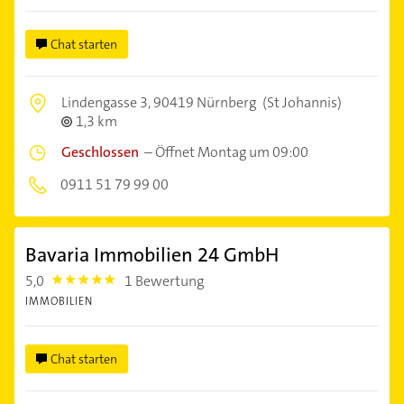
Chat starten
Lindengasse 3,
90419 Nürnberg
(St Johannis)
1,3 km
Geschlossen
–
Öffnet Montag um 09:00
0911 51 79 99 00
Bavaria Immobilien 24 GmbH
5,0
1 Bewertung
5.0
IMMOBILIEN
Chat starten