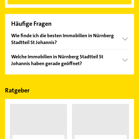
Häufige Fragen
Wie finde ich die besten Immobilien in Nürnberg
Stadtteil St Johannis?
Vergleichen Sie alle Anbieter anhand echter
Welche Immobilien in Nürnberg Stadtteil St
Kundenmeinungen und profitieren Sie von den
Johannis haben gerade geöffnet?
Empfehlungen. Die Suchergebnisse können Sie sich
einfach nach
Bewertungen
sortiert anzeigen lassen.
Im Anbieter-Bereich finden Sie alle
Öffnungszeiten
.
Bitte beachten Sie, dass diese an Sonn- und
Feiertagen abweichen können.
Ratgeber