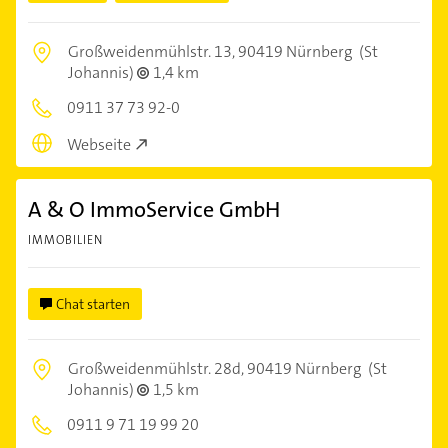
Großweidenmühlstr. 13,
90419 Nürnberg
(St
Johannis)
1,4 km
0911 37 73 92-0
Webseite
A & O ImmoService GmbH
IMMOBILIEN
Chat starten
Großweidenmühlstr. 28d,
90419 Nürnberg
(St
Johannis)
1,5 km
0911 9 71 19 99 20