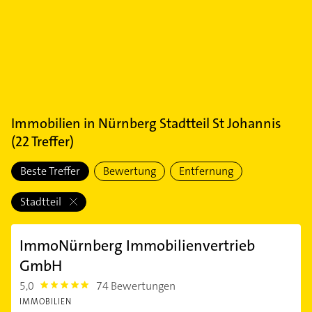
Immobilien
in
Nürnberg Stadtteil St Johannis
(
22
Treffer)
Beste Treffer
Bewertung
Entfernung
Stadtteil
ImmoNürnberg Immobilienvertrieb
GmbH
5,0
74 Bewertungen
5.0
IMMOBILIEN