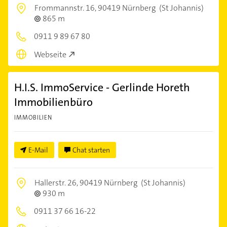
Frommannstr. 16,
90419 Nürnberg
(St Johannis)
865 m
0911 9 89 67 80
Webseite
H.I.S. ImmoService - Gerlinde Horeth
Immobilienbüro
IMMOBILIEN
E-Mail
Chat starten
Hallerstr. 26,
90419 Nürnberg
(St Johannis)
930 m
0911 37 66 16-22