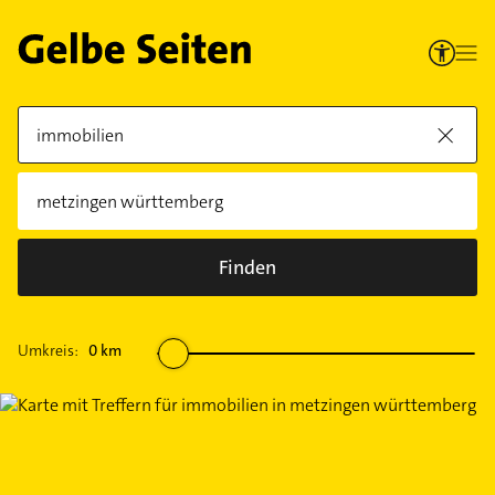
Finden
Umkreis:
0
km