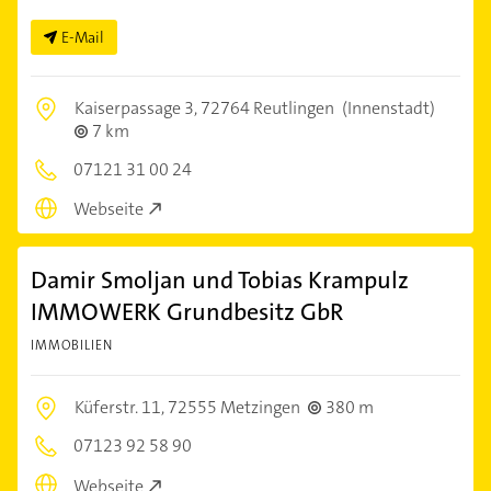
E-Mail
Kaiserpassage 3,
72764 Reutlingen
(Innenstadt)
7 km
07121 31 00 24
Webseite
Damir Smoljan und Tobias Krampulz
IMMOWERK Grundbesitz GbR
IMMOBILIEN
Küferstr. 11,
72555 Metzingen
380 m
07123 92 58 90
Webseite