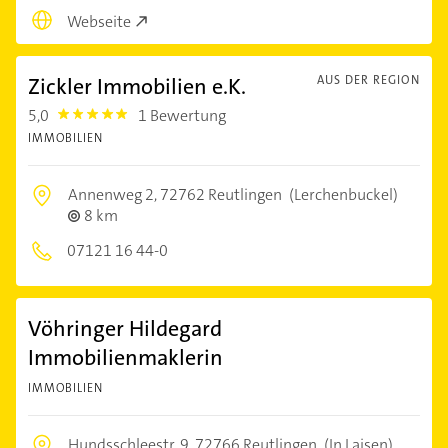
Webseite
Zickler Immobilien e.K.
AUS DER REGION
5,0
1 Bewertung
5.0
IMMOBILIEN
Annenweg 2,
72762 Reutlingen
(Lerchenbuckel)
8 km
07121 16 44-0
Vöhringer Hildegard
Immobilienmaklerin
IMMOBILIEN
Hundsschleestr. 9,
72766 Reutlingen
(In Laisen)