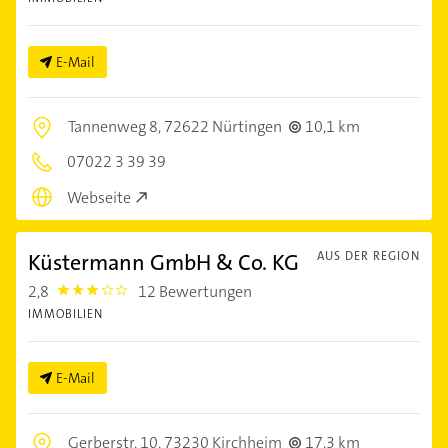
E-Mail
Tannenweg 8,
72622 Nürtingen
10,1 km
07022 3 39 39
Webseite
Küstermann GmbH & Co. KG
AUS DER REGION
2,8
12 Bewertungen
2.8
IMMOBILIEN
E-Mail
Gerberstr. 10,
73230 Kirchheim
17,3 km