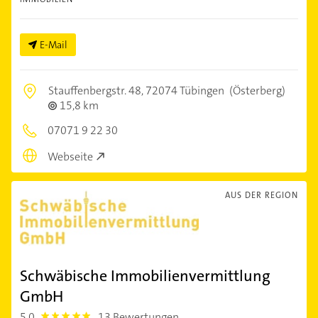
E-Mail
Stauffenbergstr. 48,
72074 Tübingen
(Österberg)
15,8 km
07071 9 22 30
Webseite
AUS DER REGION
Schwäbische Immobilienvermittlung
GmbH
5,0
13 Bewertungen
5.0