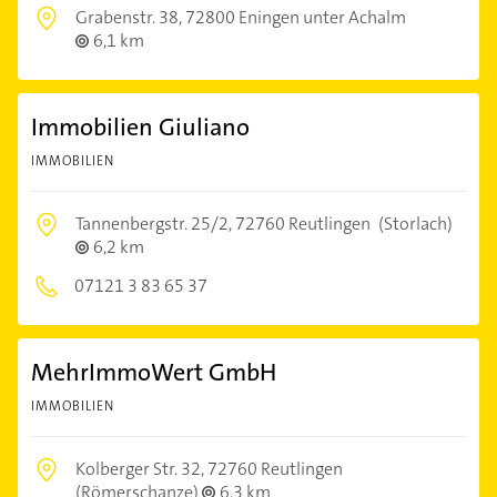
Grabenstr. 38,
72800 Eningen unter Achalm
6,1 km
Immobilien Giuliano
IMMOBILIEN
Tannenbergstr. 25/2,
72760 Reutlingen
(Storlach)
6,2 km
07121 3 83 65 37
MehrImmoWert GmbH
IMMOBILIEN
Kolberger Str. 32,
72760 Reutlingen
(Römerschanze)
6,3 km