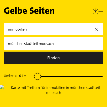
Finden
Umkreis:
0
km