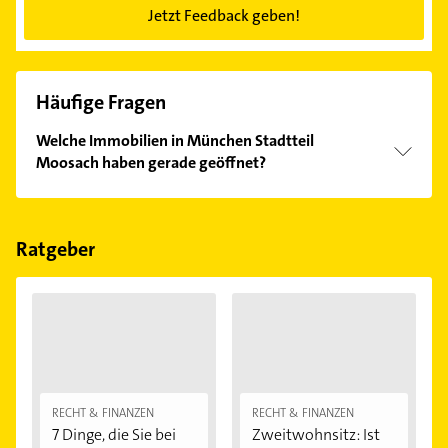
Jetzt Feedback geben!
Häufige Fragen
Welche Immobilien in München Stadtteil
Moosach haben gerade geöffnet?
Im Anbieter-Bereich finden Sie alle
Öffnungszeiten
.
Bitte beachten Sie, dass diese an Sonn- und
Feiertagen abweichen können.
Ratgeber
RECHT & FINANZEN
RECHT & FINANZEN
7 Dinge, die Sie bei
Zweitwohnsitz: Ist