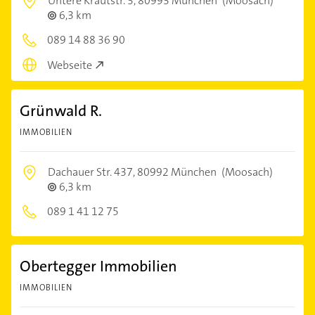
Untere Krautstr. 3,
80993 München
(Moosach)
6,3 km
089 14 88 36 90
Webseite
Grünwald R.
IMMOBILIEN
Dachauer Str. 437,
80992 München
(Moosach)
6,3 km
089 1 41 12 75
Obertegger Immobilien
IMMOBILIEN