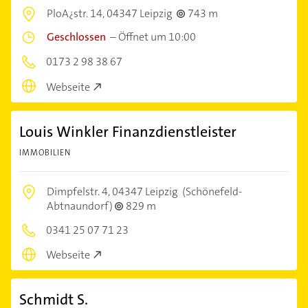
PloA¿str. 14,
04347 Leipzig
743 m
Geschlossen
–
Öffnet um 10:00
0173 2 98 38 67
Webseite
Louis Winkler Finanzdienstleister
IMMOBILIEN
Dimpfelstr. 4,
04347 Leipzig
(Schönefeld-
Abtnaundorf)
829 m
0341 25 07 71 23
Webseite
Schmidt S.