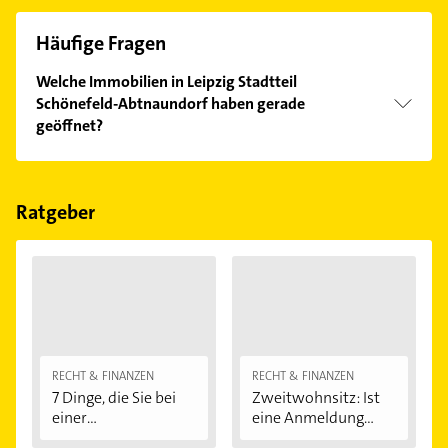
Häufige Fragen
Welche Immobilien in Leipzig Stadtteil
Schönefeld-Abtnaundorf haben gerade
geöffnet?
Im Anbieter-Bereich finden Sie alle
Öffnungszeiten
.
Bitte beachten Sie, dass diese an Sonn- und
Feiertagen abweichen können.
Ratgeber
RECHT & FINANZEN
RECHT & FINANZEN
7 Dinge, die Sie bei
Zweitwohnsitz: Ist
einer
eine Anmeldung...
Immobilienfinanzier