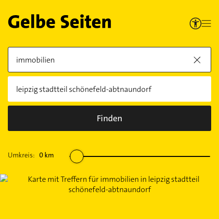
Finden
Umkreis:
0
km