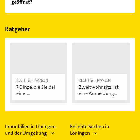
geöffnet?
Empfehlungen. Die Suchergebnisse können Sie sich
einfach nach
Bewertungen
sortiert anzeigen lassen.
Im Anbieter-Bereich finden Sie alle
Öffnungszeiten
.
Bitte beachten Sie, dass diese an Sonn- und
Feiertagen abweichen können.
Ratgeber
RECHT & FINANZEN
RECHT & FINANZEN
7 Dinge, die Sie bei
Zweitwohnsitz: Ist
einer
eine Anmeldung...
Immobilienfinanzier
ung...
Immobilien in Löningen
Beliebte Suchen in
und der Umgebung
Löningen