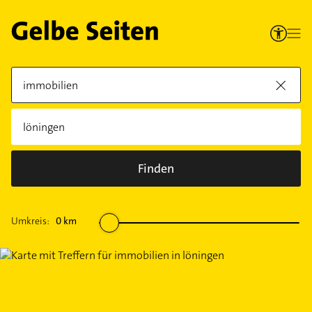
Finden
Umkreis:
0
km