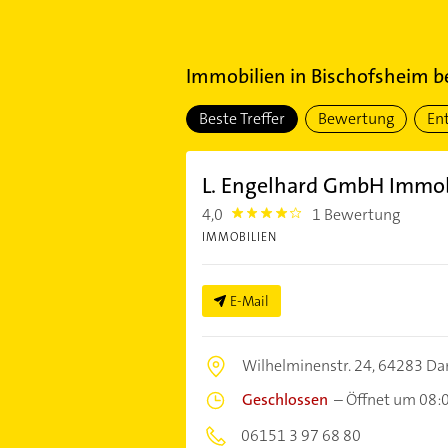
Immobilien
in
Bischofsheim b
Beste Treffer
Bewertung
En
L. Engelhard GmbH Immo
4,0
1 Bewertung
4.0
IMMOBILIEN
E-Mail
Wilhelminenstr. 24,
64283 Da
Geschlossen
–
Öffnet um 08:
06151 3 97 68 80