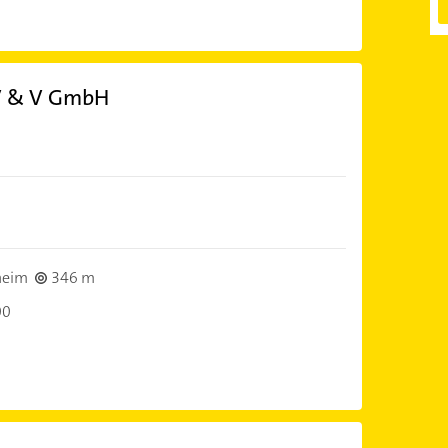
 V & V GmbH
heim
346 m
00