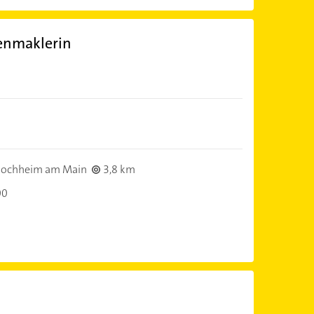
ienmaklerin
ochheim am Main
3,8 km
00