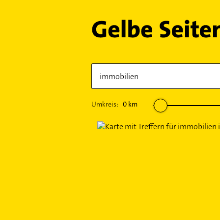
Umkreis:
0
km