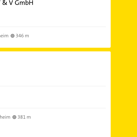
 V & V GmbH
heim
346 m
sheim
381 m