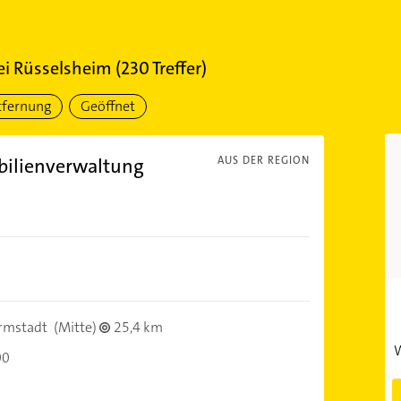
ei Rüsselsheim
(
230
Treffer)
tfernung
Geöffnet
bilienverwaltung
AUS DER REGION
rmstadt
(Mitte)
25,4 km
W
00