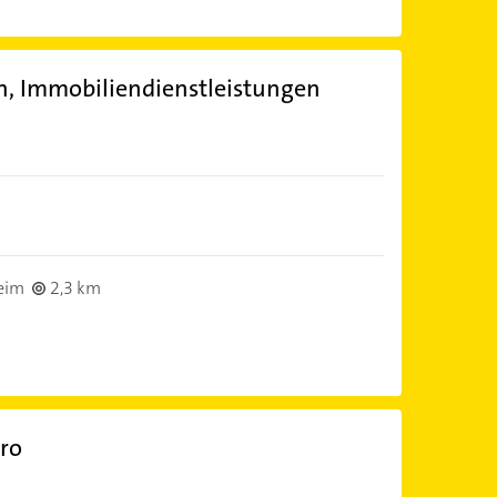
n, Immobiliendienstleistungen
eim
2,3 km
ro