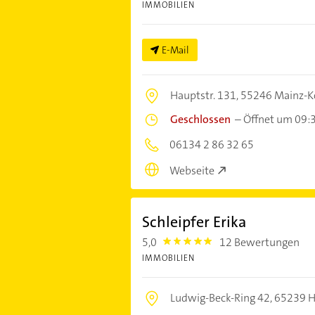
IMMOBILIEN
E-Mail
Hauptstr. 131,
55246 Mainz-K
Geschlossen
–
Öffnet um 09:
06134 2 86 32 65
Webseite
Schleipfer Erika
5,0
12 Bewertungen
5.0
IMMOBILIEN
Ludwig-Beck-Ring 42,
65239 H