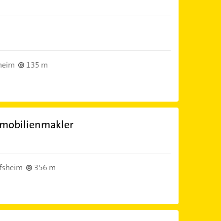
heim
135 m
mobilienmakler
fsheim
356 m