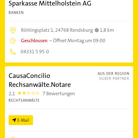
Sparkasse Mittelholstein AG
BANKEN
Röhlingsplatz 1,
24768 Rendsburg
1,8 km
Geschlossen
–
Öffnet Montag um 09:00
04331 5 95-0
CausaConcilio
AUS DER REGION
SILBER PARTNER
Rechsanwälte.Notare
2,1
7 Bewertungen
2.1000001
RECHTSANWÄLTE
E-Mail