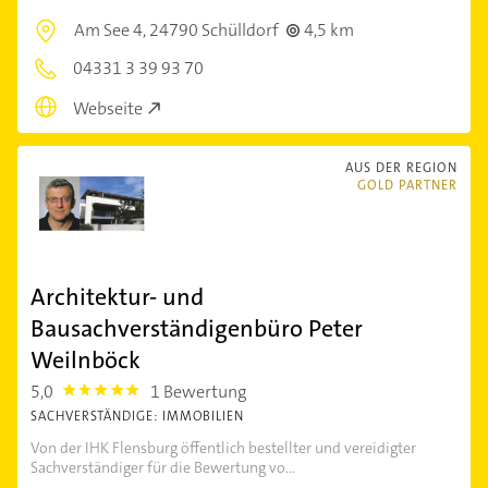
Am See 4,
24790 Schülldorf
4,5 km
04331 3 39 93 70
Webseite
AUS DER REGION
GOLD PARTNER
Architektur- und
Bausachverständigenbüro Peter
Weilnböck
5,0
1 Bewertung
5.0
SACHVERSTÄNDIGE: IMMOBILIEN
Von der IHK Flensburg öffentlich bestellter und vereidigter
Sachverständiger für die Bewertung vo...