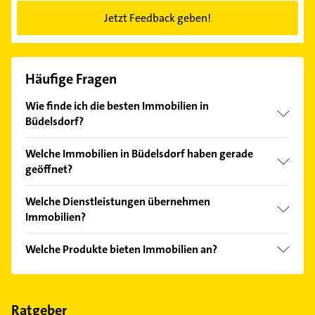
Jetzt Feedback geben!
Häufige Fragen
Wie finde ich die besten Immobilien in
Büdelsdorf?
Vergleichen Sie alle Anbieter anhand echter
Welche Immobilien in Büdelsdorf haben gerade
Kundenmeinungen und profitieren Sie von den
geöffnet?
Empfehlungen. Die Suchergebnisse können Sie sich
einfach nach
Bewertungen
sortiert anzeigen lassen.
Im Anbieter-Bereich finden Sie alle
Öffnungszeiten
.
Welche Dienstleistungen übernehmen
Bitte beachten Sie, dass diese an Sonn- und
Immobilien?
Feiertagen abweichen können.
Folgende Leistungen werden angeboten:
Welche Produkte bieten Immobilien an?
Immobilienvermietung, Beratung,
Immobilienverkauf, Gutachten und
Das Angebot umfasst unter anderem
Immobilienbewertung.
Gewerbeimmobilien, Kaufimmobilien,
Mietimmobilien, Wohnimmobilien und
Ratgeber