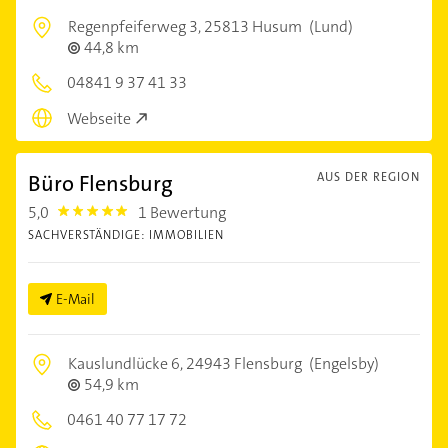
Regenpfeiferweg 3,
25813 Husum
(Lund)
44,8 km
04841 9 37 41 33
Webseite
Büro Flensburg
AUS DER REGION
5,0
1 Bewertung
5.0
SACHVERSTÄNDIGE: IMMOBILIEN
E-Mail
Kauslundlücke 6,
24943 Flensburg
(Engelsby)
54,9 km
0461 40 77 17 72