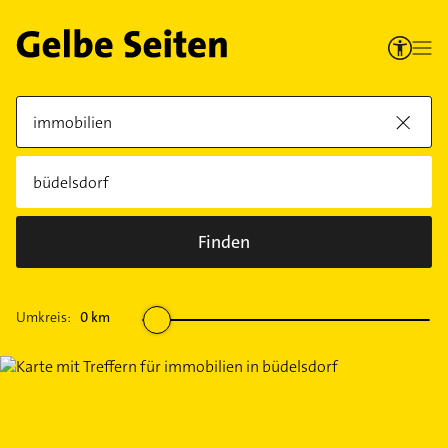
Finden
Umkreis:
0
km