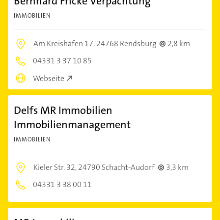
Bernhard Fricke Verpachtung
IMMOBILIEN
Am Kreishafen 17,
24768 Rendsburg
2,8 km
04331 3 37 10 85
Webseite
Delfs MR Immobilien
Immobilienmanagement
IMMOBILIEN
Kieler Str. 32,
24790 Schacht-Audorf
3,3 km
04331 3 38 00 11