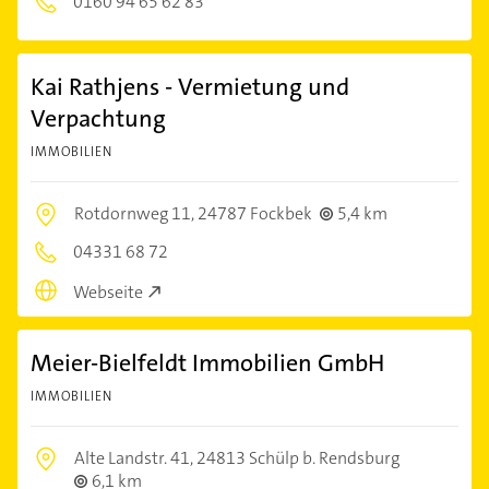
0160 94 65 62 83
Kai Rathjens - Vermietung und
Verpachtung
IMMOBILIEN
Rotdornweg 11,
24787 Fockbek
5,4 km
04331 68 72
Webseite
Meier-Bielfeldt Immobilien GmbH
IMMOBILIEN
Alte Landstr. 41,
24813 Schülp b. Rendsburg
6,1 km