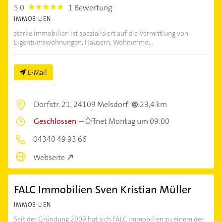
5,0
1 Bewertung
5.0
IMMOBILIEN
starke.immobilien ist spezialisiert auf die Vermittlung von
Eigentumswohnungen, Häusern, Wohnimmo...
E-Mail
Dorfstr. 21,
24109 Melsdorf
23,4 km
Geschlossen
–
Öffnet Montag um 09:00
04340 49 93 66
Webseite
FALC Immobilien Sven Kristian Müller
IMMOBILIEN
Seit der Gründung 2009 hat sich FALC Immobilien zu einem der