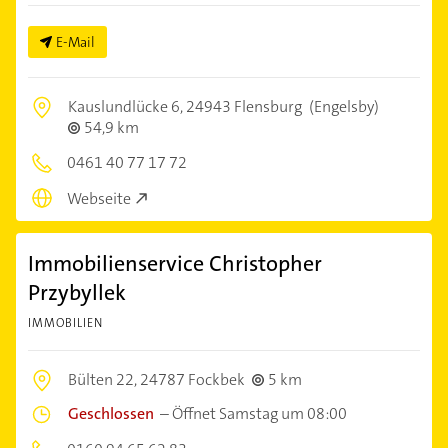
E-Mail
Kauslundlücke 6,
24943 Flensburg
(Engelsby)
54,9 km
0461 40 77 17 72
Webseite
Immobilienservice Christopher
Przybyllek
IMMOBILIEN
Bülten 22,
24787 Fockbek
5 km
Geschlossen
–
Öffnet Samstag um 08:00