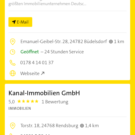
größten Immobilienunternehmen Deutsc...
E-Mail
Emanuel-Geibel-Str. 28,
24782 Büdelsdorf
1 km
Geöffnet
–
24 Stunden Service
0178 4 14 01 37
Webseite
Kanal-Immobilien GmbH
5,0
1 Bewertung
5.0
IMMOBILIEN
Torstr. 18,
24768 Rendsburg
1,4 km