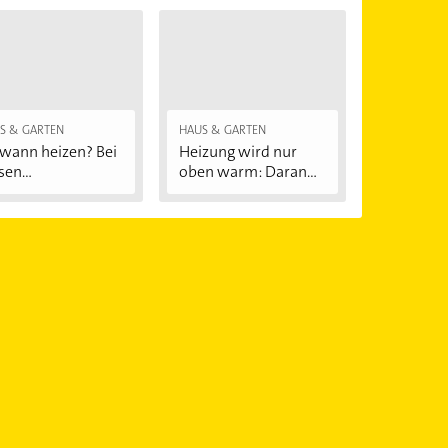
S & GARTEN
HAUS & GARTEN
wann heizen? Bei
Heizung wird nur
sen
oben warm: Daran...
ßentemperaturen