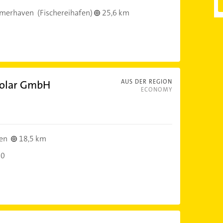
emerhaven
(Fischereihafen)
25,6 km
Solar GmbH
AUS DER REGION
ECONOMY
en
18,5 km
30