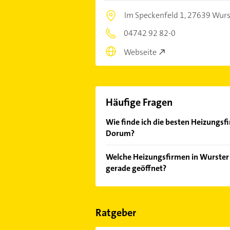
Im Speckenfeld 1,
27639 Wurs
04742 92 82-0
Webseite
Häufige Fragen
Wie finde ich die besten Heizungsf
Dorum?
Vergleichen Sie alle Anbieter anha
Welche Heizungsfirmen in Wurster
von den Empfehlungen. Die Sucherg
gerade geöffnet?
Bewertungen
sortiert anzeigen lass
Im Anbieter-Bereich finden Sie alle
Sonn- und Feiertagen abweichen k
Ratgeber