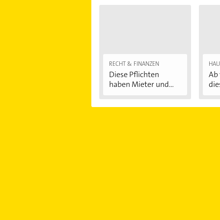
RECHT & FINANZEN
HAU
Diese Pflichten
Ab 
haben Mieter und...
die
Au
...