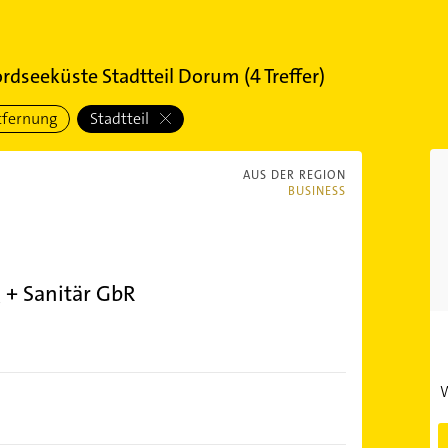
rdseeküste Stadtteil Dorum
(
4
Treffer)
tfernung
Stadtteil
AUS DER REGION
BUSINESS
 + Sanitär GbR
W