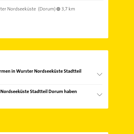
ter Nordseeküste
(Dorum)
3,7 km
irmen in Wurster Nordseeküste Stadtteil
nd echter Kundenmeinungen und profitieren Sie
 Nordseeküste Stadtteil Dorum haben
ebnisse können Sie sich einfach nach
en.
Öffnungszeiten
. Bitte beachten Sie, dass diese an
önnen.