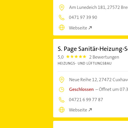
Am Lunedeich 181,
27572 Br
0471 97 39 90
Webseite
S. Page Sanitär-Heizung-
5,0
2 Bewertungen
5.0
HEIZUNGS- UND LÜFTUNGSBAU
Neue Reihe 12,
27472 Cuxhav
Geschlossen
–
Öffnet um 07:
04721 6 99 77 87
Webseite