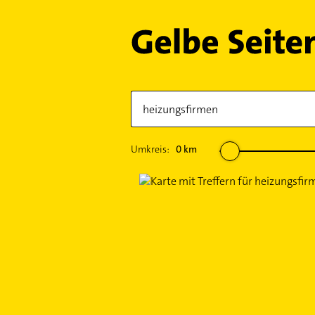
Umkreis:
0
km