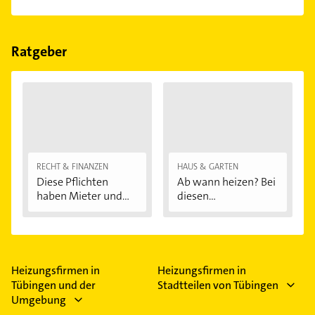
Das Angebot umfasst unter anderem
Heizkraftanlagen, Heizungsanlagen und
Pelletheizung.
Ratgeber
RECHT & FINANZEN
HAUS & GARTEN
Diese Pflichten
Ab wann heizen? Bei
haben Mieter und...
diesen
Außentemperaturen
...
Heizungsfirmen in
Heizungsfirmen in
Tübingen und der
Stadtteilen von Tübingen
Umgebung