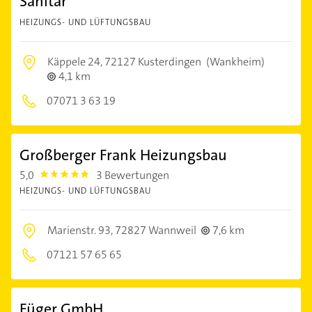
Sanitär
HEIZUNGS- UND LÜFTUNGSBAU
Käppele 24,
72127 Kusterdingen
(Wankheim)
4,1 km
07071 3 63 19
Großberger Frank Heizungsbau
5,0
3 Bewertungen
5.0
HEIZUNGS- UND LÜFTUNGSBAU
Marienstr. 93,
72827 Wannweil
7,6 km
07121 57 65 65
Füger GmbH