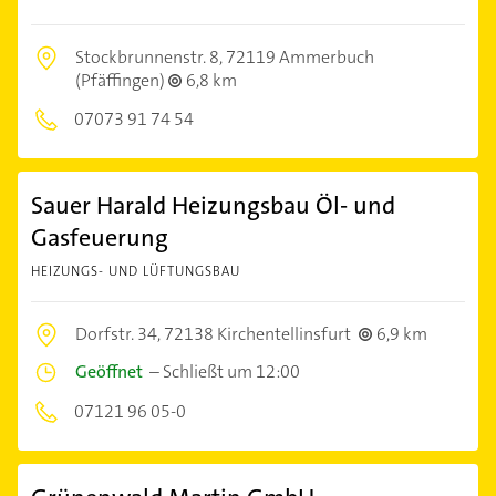
Stockbrunnenstr. 8,
72119 Ammerbuch
(Pfäffingen)
6,8 km
07073 91 74 54
Sauer Harald Heizungsbau Öl- und
Gasfeuerung
HEIZUNGS- UND LÜFTUNGSBAU
Dorfstr. 34,
72138 Kirchentellinsfurt
6,9 km
Geöffnet
–
Schließt um 12:00
07121 96 05-0