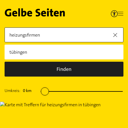
Finden
Umkreis:
0
km