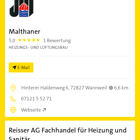
Malthaner
5,0
1 Bewertung
5.0
HEIZUNGS- UND LÜFTUNGSBAU
E-Mail
Hinterer Haldenweg 6,
72827 Wannweil
6,6 km
07121 5 52 71
Webseite
Reisser AG Fachhandel für Heizung und
Sanitär