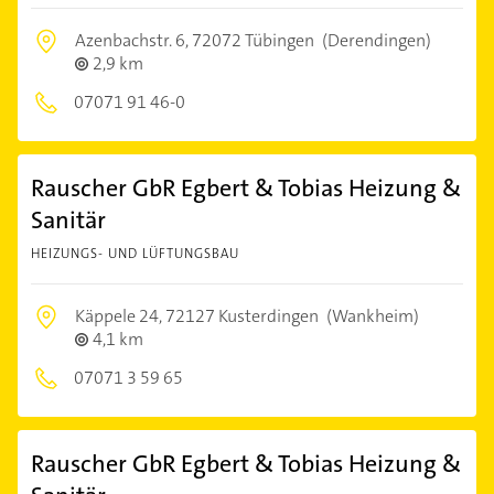
Azenbachstr. 6,
72072 Tübingen
(Derendingen)
2,9 km
07071 91 46-0
Rauscher GbR Egbert & Tobias Heizung &
Sanitär
HEIZUNGS- UND LÜFTUNGSBAU
Käppele 24,
72127 Kusterdingen
(Wankheim)
4,1 km
07071 3 59 65
Rauscher GbR Egbert & Tobias Heizung &