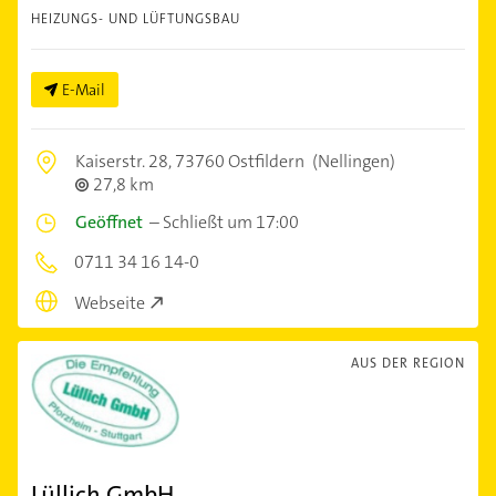
HEIZUNGS- UND LÜFTUNGSBAU
E-Mail
Kaiserstr. 28,
73760 Ostfildern
(Nellingen)
27,8 km
Geöffnet
–
Schließt um 17:00
0711 34 16 14-0
Webseite
AUS DER REGION
Lüllich GmbH