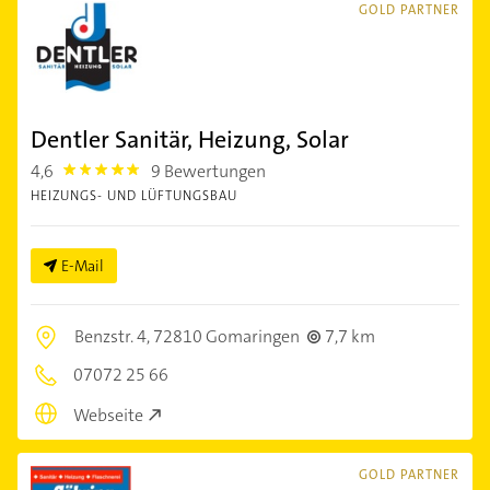
GOLD PARTNER
Dentler Sanitär, Heizung, Solar
4,6
9 Bewertungen
4.6
HEIZUNGS- UND LÜFTUNGSBAU
E-Mail
Benzstr. 4,
72810 Gomaringen
7,7 km
07072 25 66
Webseite
GOLD PARTNER