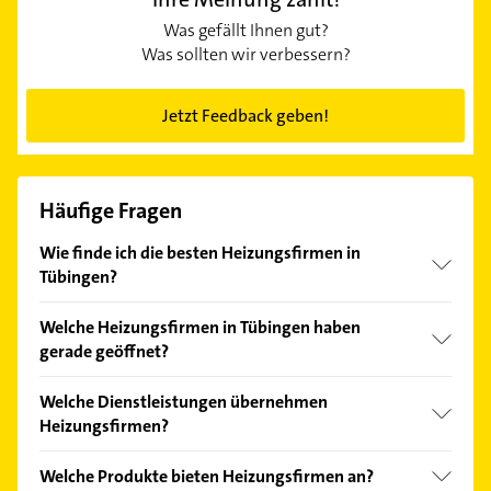
Was gefällt Ihnen gut?
Was sollten wir verbessern?
Jetzt Feedback geben!
Häufige Fragen
Wie finde ich die besten Heizungsfirmen in
Tübingen?
Vergleichen Sie alle Anbieter anhand echter
Welche Heizungsfirmen in Tübingen haben
Kundenmeinungen und profitieren Sie von den
gerade geöffnet?
Empfehlungen. Die Suchergebnisse können Sie sich
einfach nach
Bewertungen
sortiert anzeigen lassen.
Im Anbieter-Bereich finden Sie alle
Öffnungszeiten
.
Welche Dienstleistungen übernehmen
Bitte beachten Sie, dass diese an Sonn- und
Heizungsfirmen?
Feiertagen abweichen können.
Folgende Leistungen werden angeboten: Heizung,
Welche Produkte bieten Heizungsfirmen an?
Sanitär, Solaranlagen, Flaschnerei und solar.