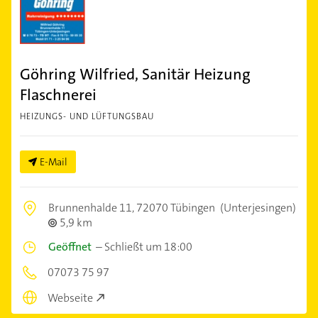
Göhring Wilfried, Sanitär Heizung
Flaschnerei
HEIZUNGS- UND LÜFTUNGSBAU
E-Mail
Brunnenhalde 11,
72070 Tübingen
(Unterjesingen)
5,9 km
Geöffnet
–
Schließt um 18:00
07073 75 97
Webseite