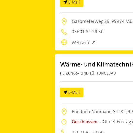
E-Mail
Gasometerweg 29,
99974 Mü
03601 81 29 30
Webseite
Wärme- und Klimatechn
HEIZUNGS- UND LÜFTUNGSBAU
E-Mail
Friedrich-Naumann-Str. 82,
99
Geschlossen
–
Öffnet Freitag
03601 81 32 66