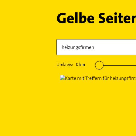
Umkreis:
0
km