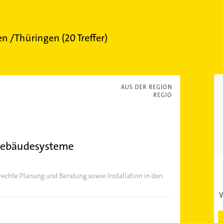
n /Thüringen
(
20
Treffer)
AUS DER REGION
REGIO
Gebäudesysteme
echte Planung und Beratung sowie Installation in den
W