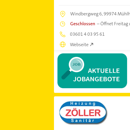
Windbergweg 6,
99974 Mühl
Geschlossen
–
Öffnet Freitag
03601 4 03 95 61
Webseite