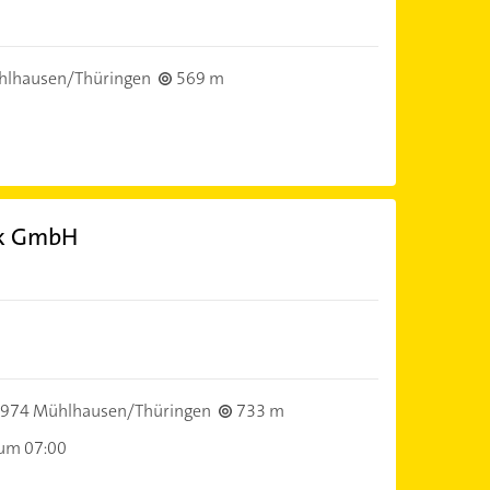
hlhausen/Thüringen
569 m
ik GmbH
974 Mühlhausen/Thüringen
733 m
 um 07:00