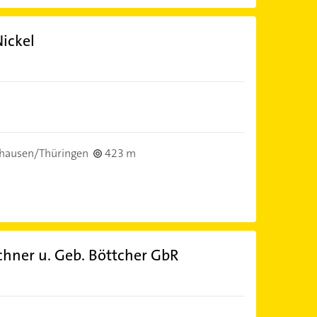
ickel
hausen/Thüringen
423 m
chner u. Geb. Böttcher GbR