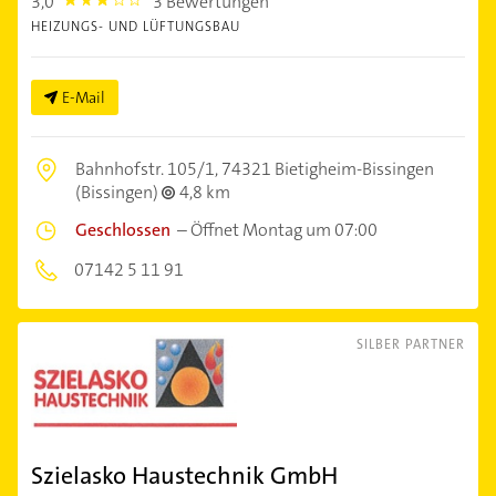
3,0
3 Bewertungen
3.0
HEIZUNGS- UND LÜFTUNGSBAU
E-Mail
Bahnhofstr. 105/1,
74321 Bietigheim-Bissingen
(Bissingen)
4,8 km
Geschlossen
–
Öffnet Montag um 07:00
07142 5 11 91
SILBER PARTNER
Szielasko Haustechnik GmbH