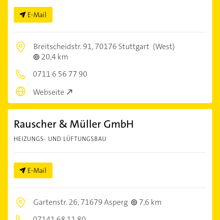
E-Mail
Breitscheidstr. 91,
70176 Stuttgart
(West)
20,4 km
0711 6 56 77 90
Webseite
Rauscher & Müller GmbH
HEIZUNGS- UND LÜFTUNGSBAU
E-Mail
Gartenstr. 26,
71679 Asperg
7,6 km
07141 68 11 80