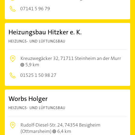
07141 5 96 79
Heizungsbau Hitzker e. K.
HEIZUNGS- UND LÜFTUNGSBAU
Kreuzwegäcker 32,
71711 Steinheim an der Murr
5,9 km
01525 1 50 98 27
Worbs Holger
HEIZUNGS- UND LÜFTUNGSBAU
Rudolf-Diesel-Str. 24,
74354 Besigheim
(Ottmarsheim)
6,4 km