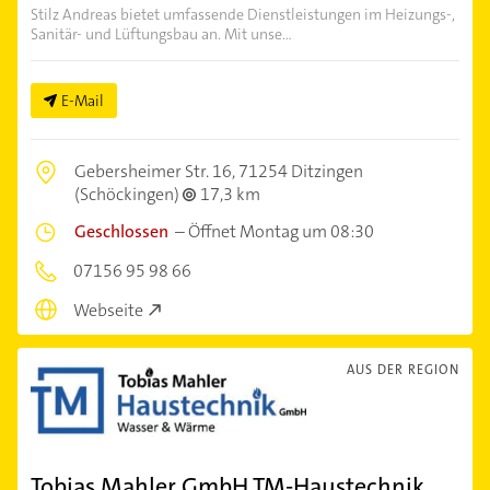
Stilz Andreas bietet umfassende Dienstleistungen im Heizungs-,
Sanitär- und Lüftungsbau an. Mit unse...
E-Mail
Gebersheimer Str. 16,
71254 Ditzingen
(Schöckingen)
17,3 km
Geschlossen
–
Öffnet Montag um 08:30
07156 95 98 66
Webseite
AUS DER REGION
Tobias Mahler GmbH TM-Haustechnik