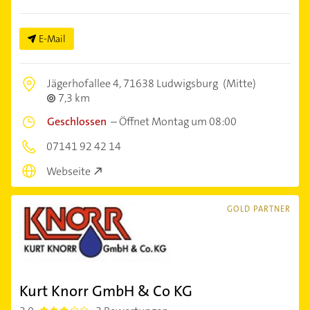
E-Mail
Jägerhofallee 4,
71638 Ludwigsburg
(Mitte)
7,3 km
Geschlossen
–
Öffnet Montag um 08:00
07141 92 42 14
Webseite
GOLD PARTNER
Kurt Knorr GmbH & Co KG