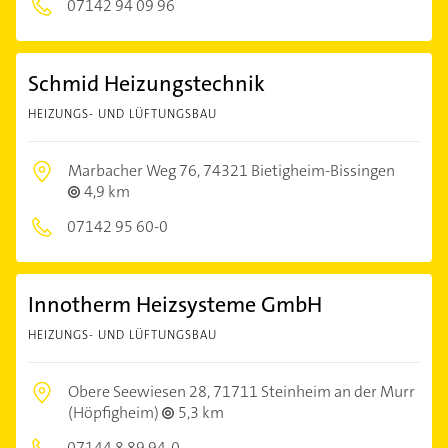
07142 94 09 96
Schmid Heizungstechnik
HEIZUNGS- UND LÜFTUNGSBAU
Marbacher Weg 76,
74321 Bietigheim-Bissingen
4,9 km
07142 95 60-0
Innotherm Heizsysteme GmbH
HEIZUNGS- UND LÜFTUNGSBAU
Obere Seewiesen 28,
71711 Steinheim an der Murr
(Höpfigheim)
5,3 km
07144 8 89 94-0