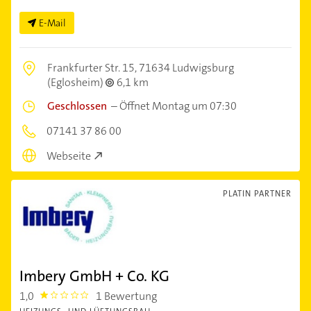
E-Mail
Frankfurter Str. 15,
71634 Ludwigsburg
(Eglosheim)
6,1 km
Geschlossen
–
Öffnet Montag um 07:30
07141 37 86 00
Webseite
PLATIN PARTNER
Imbery GmbH + Co. KG
1,0
1 Bewertung
1.0