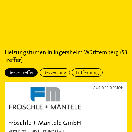
Heizungsfirmen
in
Ingersheim Württemberg
(
53
Treffer)
Beste Treffer
Bewertung
Entfernung
AUS DER REGION
Fröschle + Mäntele GmbH
HEIZUNGS- UND LÜFTUNGSBAU