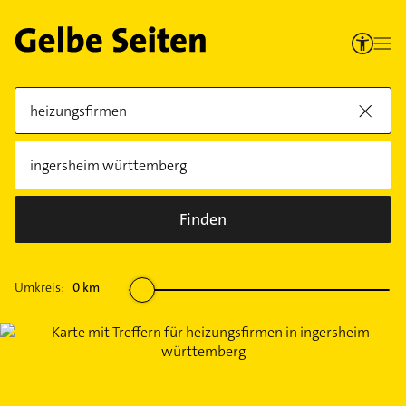
Finden
Umkreis:
0
km