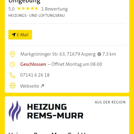
Umgebung
5,0
1 Bewertung
5.0
HEIZUNGS- UND LÜFTUNGSBAU
E-Mail
Markgröninger Str. 63,
71679 Asperg
7,3 km
Geschlossen
–
Öffnet Montag um 08:00
07141 6 26 18
Webseite
AUS DER REGION