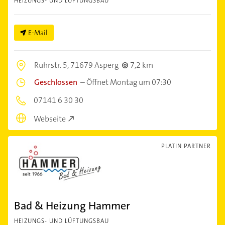
HEIZUNGS- UND LÜFTUNGSBAU
E-Mail
Ruhrstr. 5,
71679 Asperg
7,2 km
Geschlossen
–
Öffnet Montag um 07:30
07141 6 30 30
Webseite
PLATIN PARTNER
Bad & Heizung Hammer
HEIZUNGS- UND LÜFTUNGSBAU