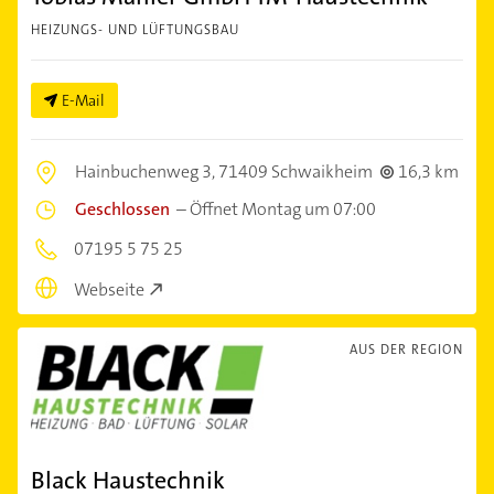
HEIZUNGS- UND LÜFTUNGSBAU
E-Mail
Hainbuchenweg 3,
71409 Schwaikheim
16,3 km
Geschlossen
–
Öffnet Montag um 07:00
07195 5 75 25
Webseite
AUS DER REGION
Black Haustechnik