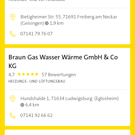
Bietigheimer Str. 55,
71691 Freiberg am Neckar
(Geisingen)
1,9 km
07141 79 76 07
Braun Gas Wasser Wärme GmbH & Co
KG
4,7
57 Bewertungen
4.7000003
HEIZUNGS- UND LÜFTUNGSBAU
Hundshalde 1,
71634 Ludwigsburg
(Eglosheim)
6,4 km
07141 92 66 62