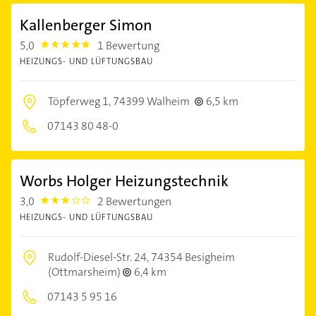
Kallenberger Simon
5,0
1 Bewertung
5.0
HEIZUNGS- UND LÜFTUNGSBAU
Töpferweg 1,
74399 Walheim
6,5 km
07143 80 48-0
Worbs Holger Heizungstechnik
3,0
2 Bewertungen
3.0
HEIZUNGS- UND LÜFTUNGSBAU
Rudolf-Diesel-Str. 24,
74354 Besigheim
(Ottmarsheim)
6,4 km
07143 5 95 16