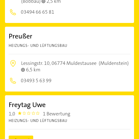
(Bobbau)
2,5 km
03494 66 65 81
Preußer
HEIZUNGS- UND LÜFTUNGSBAU
Lessingstr. 10,
06774 Muldestausee
(Muldenstein)
6,5 km
03493 5 63 99
Freytag Uwe
1,0
1 Bewertung
1.0
HEIZUNGS- UND LÜFTUNGSBAU