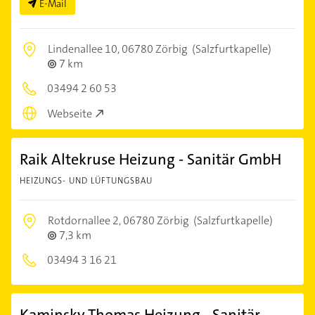
E-Mail
Lindenallee 10,
06780 Zörbig
(Salzfurtkapelle)
7 km
03494 2 60 53
Webseite
Raik Altekruse Heizung - Sanitär GmbH
HEIZUNGS- UND LÜFTUNGSBAU
Rotdornallee 2,
06780 Zörbig
(Salzfurtkapelle)
7,3 km
03494 3 16 21
Kaminsky Thomas Heizung - Sanitär