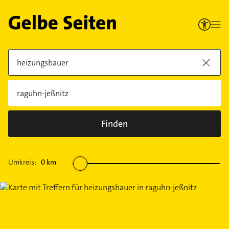
Finden
Umkreis:
0
km