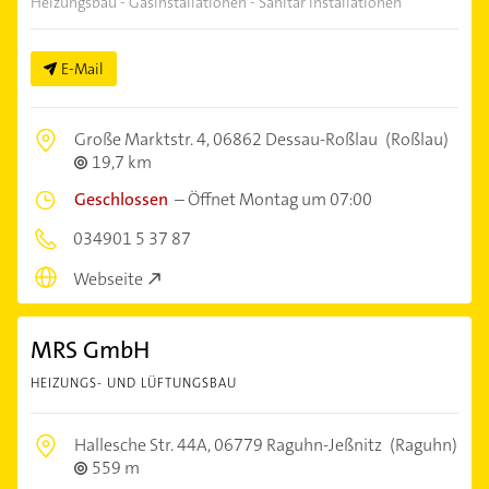
Heizungsbau - Gasinstallationen - Sanitär Installationen
E-Mail
Große Marktstr. 4,
06862 Dessau-Roßlau
(Roßlau)
19,7 km
Geschlossen
–
Öffnet Montag um 07:00
034901 5 37 87
Webseite
MRS GmbH
HEIZUNGS- UND LÜFTUNGSBAU
Hallesche Str. 44A,
06779 Raguhn-Jeßnitz
(Raguhn)
559 m