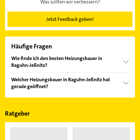
Was sollten wir verbessern?
Jetzt Feedback geben!
Häufige Fragen
Wie finde ich den besten Heizungsbauer in
Raguhn-Jeßnitz?
Vergleichen Sie alle Anbieter anhand echter
Welcher Heizungsbauer in Raguhn-Jeßnitz hat
Kundenmeinungen und profitieren Sie von den
gerade geöffnet?
Empfehlungen. Die Suchergebnisse können Sie sich
einfach nach
Bewertungen
sortiert anzeigen lassen.
Im Anbieter-Bereich finden Sie alle
Öffnungszeiten
.
Bitte beachten Sie, dass diese an Sonn- und
Feiertagen abweichen können.
Ratgeber