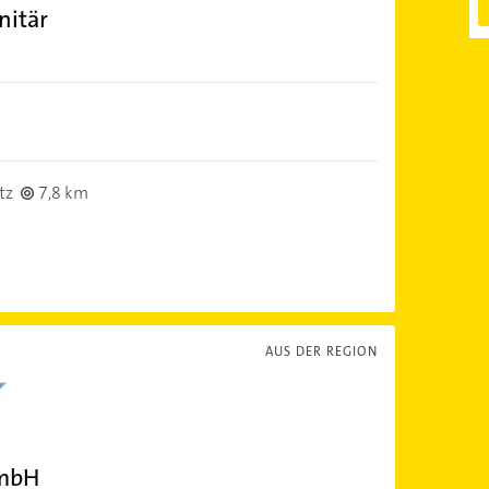
nitär
tz
7,8 km
AUS DER REGION
GmbH