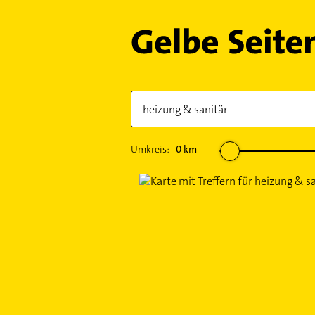
Umkreis:
0
km