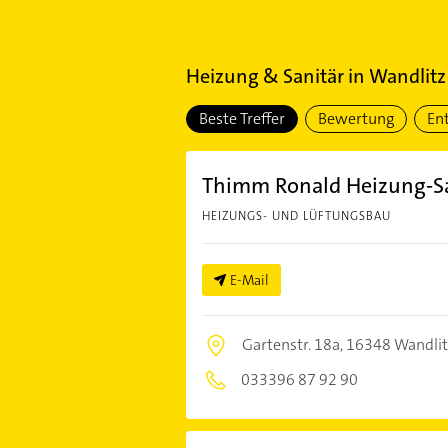
Heizung & Sanitär
in
Wandlitz
Beste Treffer
Bewertung
En
Thimm Ronald Heizung-Sa
HEIZUNGS- UND LÜFTUNGSBAU
E-Mail
Gartenstr. 18a,
16348 Wandlit
033396 87 92 90