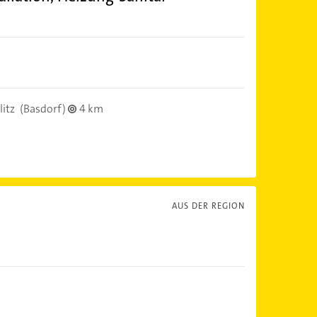
itz
(Basdorf)
4 km
AUS DER REGION