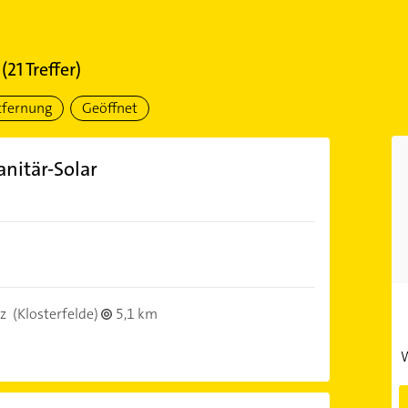
(
21
Treffer)
tfernung
Geöffnet
nitär-Solar
z
(Klosterfelde)
5,1 km
W