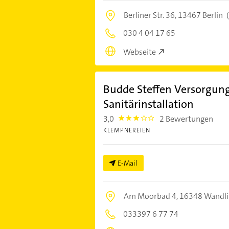
Berliner Str. 36,
13467 Berlin
030 4 04 17 65
Webseite
Budde Steffen Versorgun
Sanitärinstallation
3,0
2 Bewertungen
3.0
KLEMPNEREIEN
E-Mail
Am Moorbad 4,
16348 Wandli
033397 6 77 74