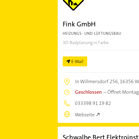
Fink GmbH
HEIZUNGS- UND LÜFTUNGSBAU
3D-Badplanung in Farbe.
E-Mail
In Willmersdorf 256,
16356 W
Geschlossen
–
Öffnet Montag
033398 91 19 82
Webseite
Schwalbe Bert Elektroinst