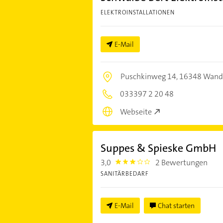
ELEKTROINSTALLATIONEN
E-Mail
Puschkinweg 14,
16348 Wandl
033397 2 20 48
Webseite
Suppes & Spieske GmbH
3,0
2 Bewertungen
3.0
SANITÄRBEDARF
E-Mail
Chat starten