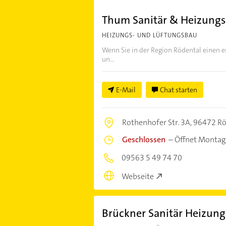
Thum Sanitär & Heizun
HEIZUNGS- UND LÜFTUNGSBAU
Wenn Sie in der Region Rödental einen er
un...
E-Mail
Chat starten
Rothenhofer Str. 3A,
96472 Rö
Geschlossen
–
Öffnet Montag
09563 5 49 74 70
Webseite
Brückner Sanitär Heizun