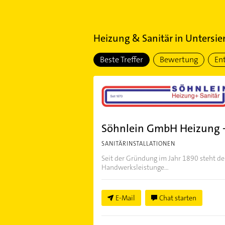
Heizung & Sanitär
in
Untersi
Beste Treffer
Bewertung
En
Söhnlein GmbH Heizung +
SANITÄRINSTALLATIONEN
Seit der Gründung im Jahr 1890 steht de
Handwerksleistunge...
E-Mail
Chat starten