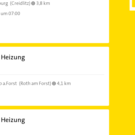
burg
(Creidlitz)
3,8 km
 um 07:00
 Heizung
 a.Forst
(Roth am Forst)
4,1 km
 Heizung