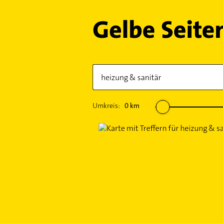
Umkreis:
0
km