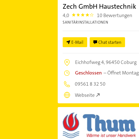
Zech GmbH Haustechnik
4,0
10 Bewertungen
4.0
SANITÄRINSTALLATIONEN
E-Mail
Chat starten
Eichhofweg 4,
96450 Coburg
Geschlossen
–
Öffnet Montag
09561 8 32 50
Webseite