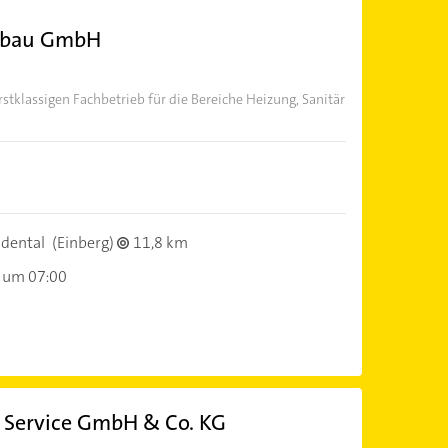
gsbau GmbH
stklassigen Fachbetrieb für die Bereiche Heizung, Sanitär
dental
(Einberg)
11,8 km
 um 07:00
g Service GmbH & Co. KG