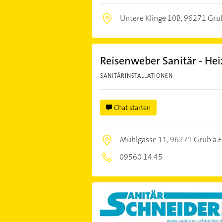
Untere Klinge 10B,
96271 Grub
Reisenweber Sanitär - H
SANITÄRINSTALLATIONEN
Chat starten
Mühlgasse 11,
96271 Grub a.F
09560 14 45