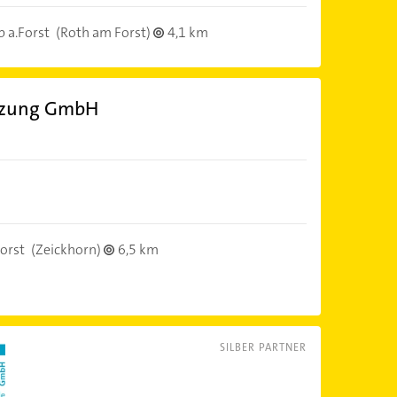
 a.Forst
(Roth am Forst)
4,1 km
eizung GmbH
orst
(Zeickhorn)
6,5 km
SILBER PARTNER