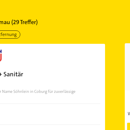
emau
(
29
Treffer)
tfernung
 Sanitär
r Name Söhnlein in Coburg für zuverlässige
W