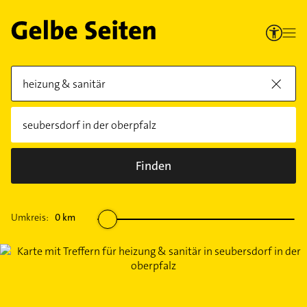
Finden
Umkreis:
0
km