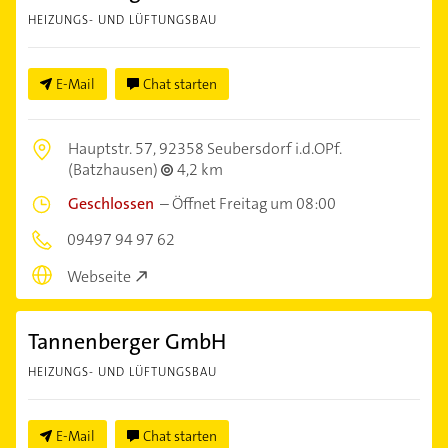
HEIZUNGS- UND LÜFTUNGSBAU
E-Mail
Chat starten
Hauptstr. 57,
92358 Seubersdorf i.d.OPf.
(Batzhausen)
4,2 km
Geschlossen
–
Öffnet Freitag um 08:00
09497 94 97 62
Webseite
Tannenberger GmbH
HEIZUNGS- UND LÜFTUNGSBAU
E-Mail
Chat starten