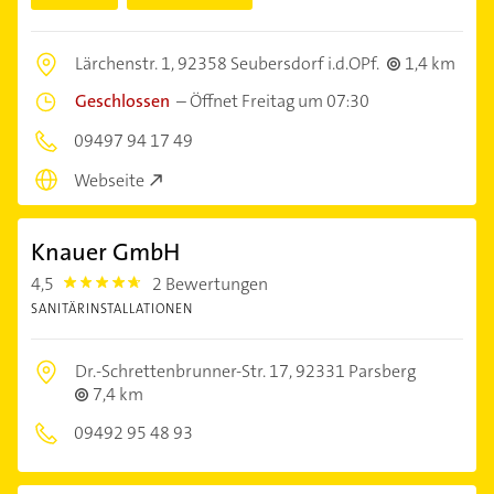
Lärchenstr. 1,
92358 Seubersdorf i.d.OPf.
1,4 km
Geschlossen
–
Öffnet Freitag um 07:30
09497 94 17 49
Webseite
Knauer GmbH
4,5
2 Bewertungen
4.5
SANITÄRINSTALLATIONEN
Dr.-Schrettenbrunner-Str. 17,
92331 Parsberg
7,4 km
09492 95 48 93