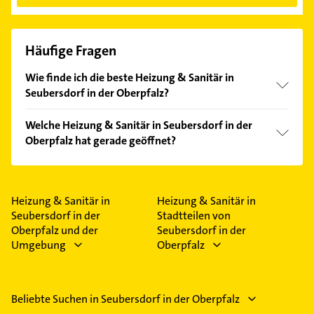
Häufige Fragen
Wie finde ich die beste Heizung & Sanitär in
Seubersdorf in der Oberpfalz?
Vergleichen Sie alle Anbieter anhand echter
Welche Heizung & Sanitär in Seubersdorf in der
Kundenmeinungen und profitieren Sie von den
Oberpfalz hat gerade geöffnet?
Empfehlungen. Die Suchergebnisse können Sie sich
einfach nach
Bewertungen
sortiert anzeigen lassen.
Im Anbieter-Bereich finden Sie alle
Öffnungszeiten
.
Bitte beachten Sie, dass diese an Sonn- und
Feiertagen abweichen können.
Heizung & Sanitär in
Heizung & Sanitär in
Seubersdorf in der
Stadtteilen von
Oberpfalz und der
Seubersdorf in der
Umgebung
Oberpfalz
Beliebte Suchen in Seubersdorf in der Oberpfalz