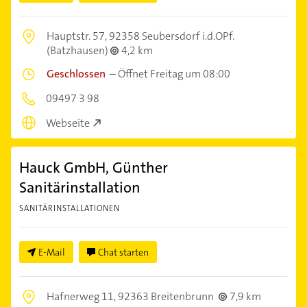
Hauptstr. 57,
92358 Seubersdorf i.d.OPf.
(Batzhausen)
4,2 km
Geschlossen
–
Öffnet Freitag um 08:00
09497 3 98
Webseite
Hauck GmbH, Günther
Sanitärinstallation
SANITÄRINSTALLATIONEN
E-Mail
Chat starten
Hafnerweg 11,
92363 Breitenbrunn
7,9 km