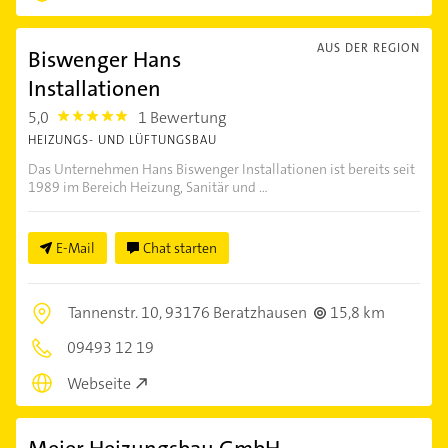
AUS DER REGION
Biswenger Hans
Installationen
5,0
1 Bewertung
5.0
HEIZUNGS- UND LÜFTUNGSBAU
Das Unternehmen Hans Biswenger Installationen ist bereits seit
1989 im Bereich Heizung, Sanitär und ...
E-Mail
Chat starten
Tannenstr. 10,
93176 Beratzhausen
15,8 km
09493 12 19
Webseite