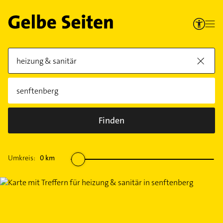
Finden
Umkreis:
0
km