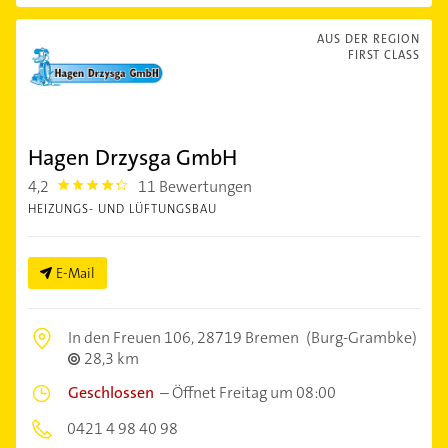
AUS DER REGION
FIRST CLASS
Hagen Drzysga GmbH
4,2
11 Bewertungen
4.2000003
HEIZUNGS- UND LÜFTUNGSBAU
E-Mail
In den Freuen 106,
28719 Bremen
(Burg-Grambke)
28,3 km
Geschlossen
–
Öffnet Freitag um 08:00
0421 4 98 40 98