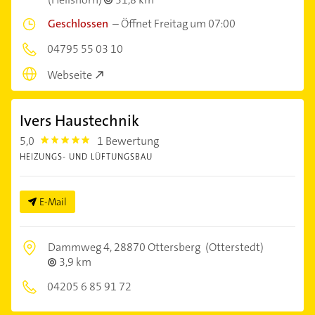
Geschlossen
–
Öffnet Freitag um 07:00
04795 55 03 10
Webseite
Ivers Haustechnik
5,0
1 Bewertung
5.0
HEIZUNGS- UND LÜFTUNGSBAU
E-Mail
Dammweg 4,
28870 Ottersberg
(Otterstedt)
3,9 km
04205 6 85 91 72