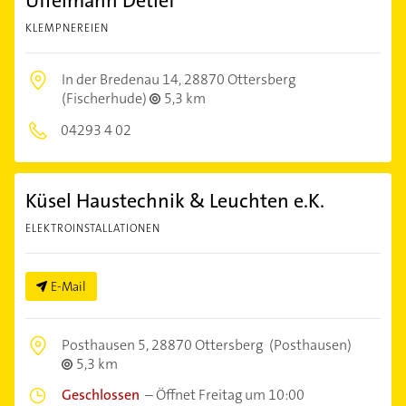
Uffelmann Detlef
KLEMPNEREIEN
In der Bredenau 14,
28870 Ottersberg
(Fischerhude)
5,3 km
04293 4 02
Küsel Haustechnik & Leuchten e.K.
ELEKTROINSTALLATIONEN
E-Mail
Posthausen 5,
28870 Ottersberg
(Posthausen)
5,3 km
Geschlossen
–
Öffnet Freitag um 10:00