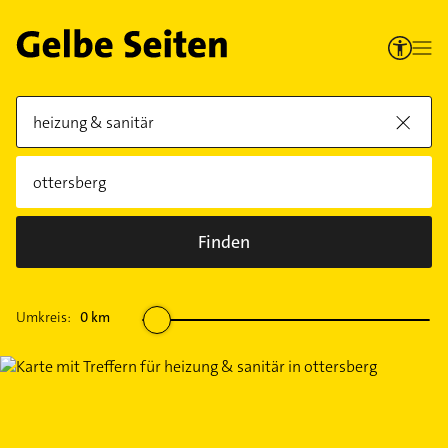
Finden
Umkreis:
0
km