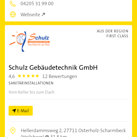
04205 31 99 00
Webseite
AUS DER REGION
FIRST CLASS
Schulz Gebäudetechnik GmbH
4,6
12 Bewertungen
4.6
SANITÄRINSTALLATIONEN
Vom Keller bis zum Dach
E-Mail
Hellerdammsweg 2,
27711 Osterholz-Scharmbeck
(Heilshorn)
31,8 km