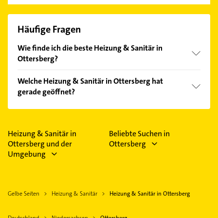
Häufige Fragen
Wie finde ich die beste Heizung & Sanitär in
Ottersberg?
Vergleichen Sie alle Anbieter anhand echter
Welche Heizung & Sanitär in Ottersberg hat
Kundenmeinungen und profitieren Sie von den
gerade geöffnet?
Empfehlungen. Die Suchergebnisse können Sie sich
einfach nach
Bewertungen
sortiert anzeigen lassen.
Im Anbieter-Bereich finden Sie alle
Öffnungszeiten
.
Bitte beachten Sie, dass diese an Sonn- und
Feiertagen abweichen können.
Heizung & Sanitär in
Beliebte Suchen in
Ottersberg und der
Ottersberg
Umgebung
Gelbe Seiten
Heizung & Sanitär
Heizung & Sanitär in Ottersberg
Deutschland
Niedersachsen
Ottersberg