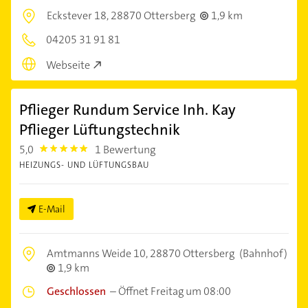
Eckstever 18,
28870 Ottersberg
1,9 km
04205 31 91 81
Webseite
Pflieger Rundum Service Inh. Kay
Pflieger Lüftungstechnik
5,0
1 Bewertung
5.0
HEIZUNGS- UND LÜFTUNGSBAU
E-Mail
Amtmanns Weide 10,
28870 Ottersberg
(Bahnhof)
1,9 km
Geschlossen
–
Öffnet Freitag um 08:00