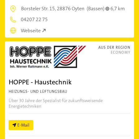
Borsteler Str. 15,
28876 Oyten
(Bassen)
6,7 km
04207 22 75
Webseite
AUS DER REGION
ECONOMY
HOPPE - Haustechnik
HEIZUNGS- UND LÜFTUNGSBAU
Über 30 Jahre der Spezialist für zukunftsweisende
Energietechniken
E-Mail