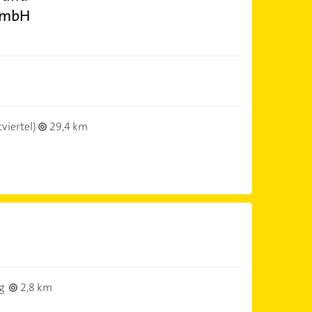
t mbH
viertel)
29,4 km
g
2,8 km