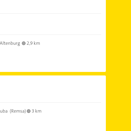
Altenburg
2,9 km
euba
(Remsa)
3 km