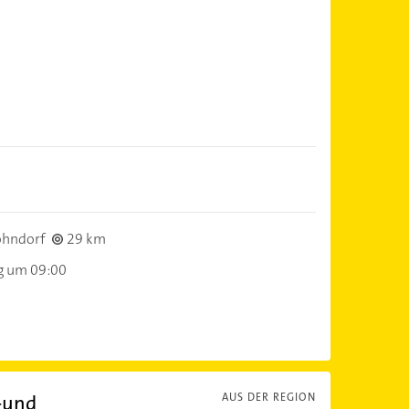
ohndorf
29 km
g um 09:00
-und
AUS DER REGION