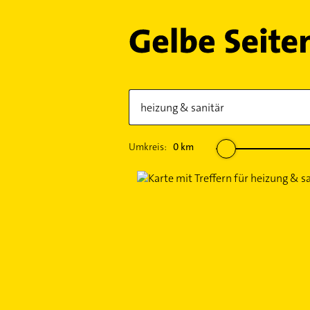
Umkreis:
0
km