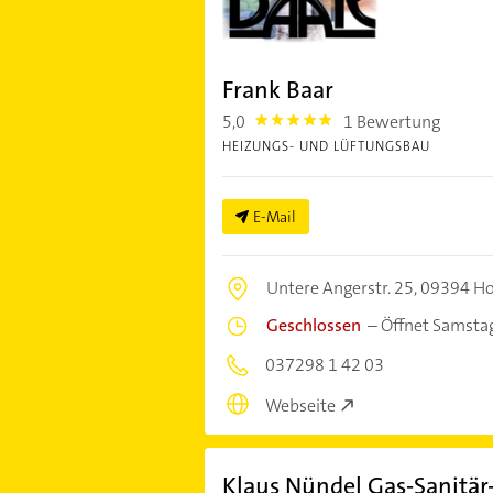
Frank Baar
5,0
1 Bewertung
5.0
HEIZUNGS- UND LÜFTUNGSBAU
E-Mail
Untere Angerstr. 25,
09394 H
Geschlossen
–
Öffnet Samsta
037298 1 42 03
Webseite
Klaus Nündel Gas-Sanitär