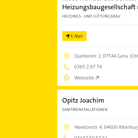
Heizungsbaugesellschaf
HEIZUNGS- UND LÜFTUNGSBAU
E-Mail
Quellenstr. 2,
07546 Gera
(Ost
0365 2 67 74
Webseite
Opitz Joachim
SANITÄRINSTALLATIONEN
Newtonstr. 4,
04600 Altenbur
03447 50 57 41