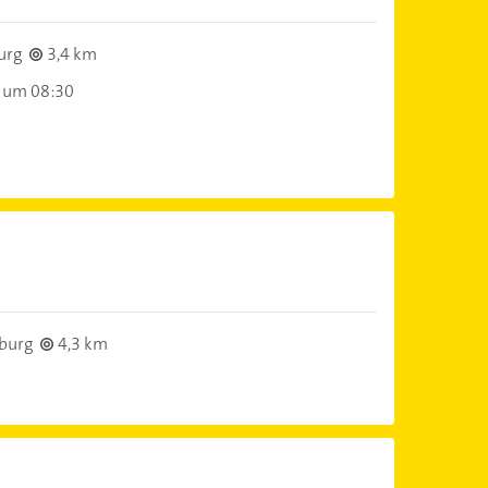
urg
3,4 km
 um 08:30
burg
4,3 km