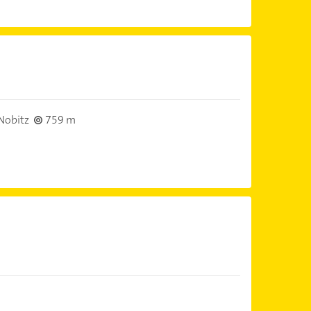
Nobitz
759 m