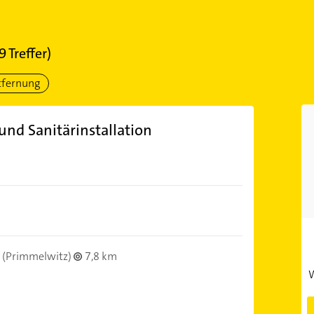
9
Treffer)
tfernung
und Sanitärinstallation
(Primmelwitz)
7,8 km
W