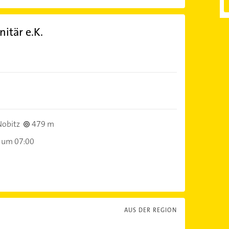
itär e.K.
obitz
479 m
 um 07:00
AUS DER REGION