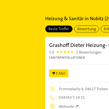
Heizung & Sanitär
in
Nobitz
(
2
Beste Treffer
Bewertung
En
Grashoff Dieter Heizung- 
5,0
2 Bewertungen
5.0
SANITÄRINSTALLATIONEN
E-Mail
Primmelwitz 4,
04617 Treben
034343 5 19 31
Webseite