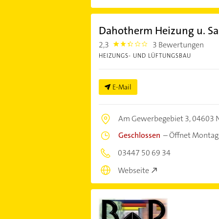
Dahotherm Heizung u. San
2,3
3 Bewertungen
2.3
HEIZUNGS- UND LÜFTUNGSBAU
E-Mail
Am Gewerbegebiet 3,
04603 N
Geschlossen
–
Öffnet Montag
03447 50 69 34
Webseite