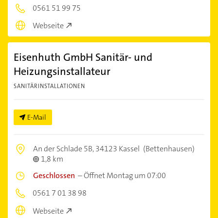
0561 51 99 75
Webseite
Eisenhuth GmbH Sanitär- und
Heizungsinstallateur
SANITÄRINSTALLATIONEN
E-Mail
An der Schlade 5B,
34123 Kassel
(Bettenhausen)
1,8 km
Geschlossen
–
Öffnet Montag um 07:00
0561 7 01 38 98
Webseite