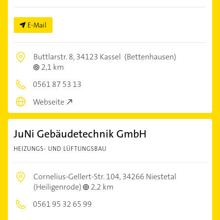
E-Mail
Buttlarstr. 8,
34123 Kassel
(Bettenhausen)
2,1 km
0561 87 53 13
Webseite
JuNi Gebäudetechnik GmbH
HEIZUNGS- UND LÜFTUNGSBAU
Cornelius-Gellert-Str. 104,
34266 Niestetal
(Heiligenrode)
2,2 km
0561 95 32 65 99