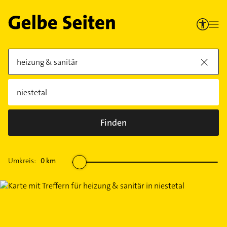
Finden
Umkreis:
0
km