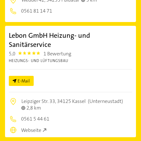
0561 81 14 71
Lebon GmbH Heizung- und
Sanitärservice
5,0
1 Bewertung
5.0
HEIZUNGS- UND LÜFTUNGSBAU
E-Mail
Leipziger Str. 33,
34125 Kassel
(Unterneustadt)
2,8 km
0561 5 44 61
Webseite