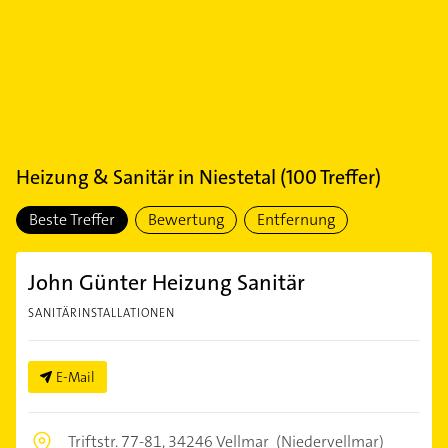
Heizung & Sanitär
in
Niestetal
(
100
Treffer)
Beste Treffer
Bewertung
Entfernung
John Günter Heizung Sanitär
SANITÄRINSTALLATIONEN
E-Mail
Triftstr. 77-81,
34246 Vellmar
(Niedervellmar)