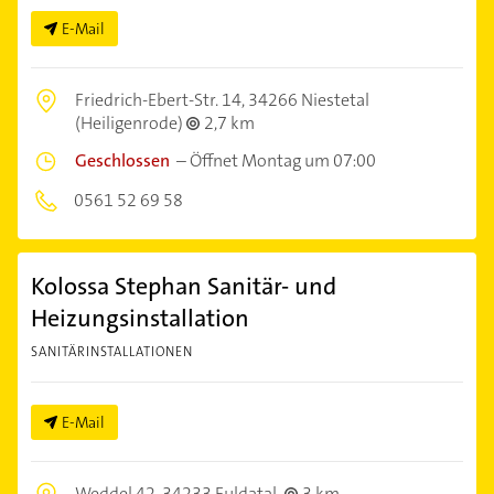
E-Mail
Friedrich-Ebert-Str. 14,
34266 Niestetal
(Heiligenrode)
2,7 km
Geschlossen
–
Öffnet Montag um 07:00
0561 52 69 58
Kolossa Stephan Sanitär- und
Heizungsinstallation
SANITÄRINSTALLATIONEN
E-Mail
Weddel 42,
34233 Fuldatal
3 km