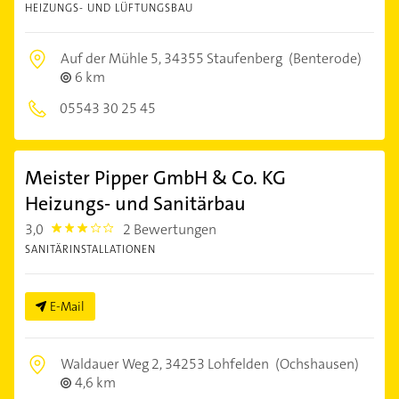
HEIZUNGS- UND LÜFTUNGSBAU
Auf der Mühle 5,
34355 Staufenberg
(Benterode)
6 km
05543 30 25 45
Meister Pipper GmbH & Co. KG
Heizungs- und Sanitärbau
3,0
2 Bewertungen
3.0
SANITÄRINSTALLATIONEN
E-Mail
Waldauer Weg 2,
34253 Lohfelden
(Ochshausen)
4,6 km