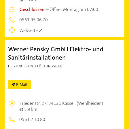
Geschlossen
–
Öffnet Montag um 07:00
0561 95 06 70
Webseite
Werner Pensky GmbH Elektro- und
Sanitärinstallationen
HEIZUNGS- UND LÜFTUNGSBAU
E-Mail
Friedenstr. 27,
34121 Kassel
(Wehlheiden)
5,9 km
0561 2 10 80