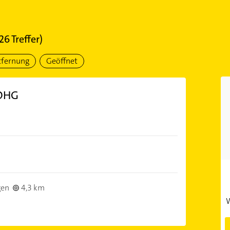
26
Treffer)
tfernung
Geöffnet
 OHG
gen
4,3 km
W