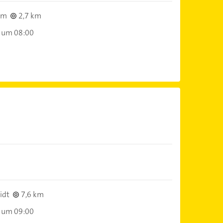
im
2,7 km
 um 08:00
idt
7,6 km
 um 09:00