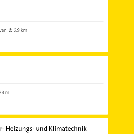
yen
6,9 km
28 m
r- Heizungs- und Klimatechnik