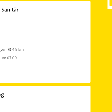
 Sanitär
ayen
4,9 km
 um 07:00
ng