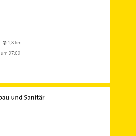
r
1,8 km
 um 07:00
bau und Sanitär