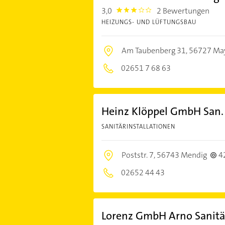
3,0
2 Bewertungen
3.0
HEIZUNGS- UND LÜFTUNGSBAU
Am Taubenberg 31,
56727 Ma
02651 7 68 63
Heinz Klöppel GmbH San.
SANITÄRINSTALLATIONEN
Poststr. 7,
56743 Mendig
4
02652 44 43
Lorenz GmbH Arno Sanitä