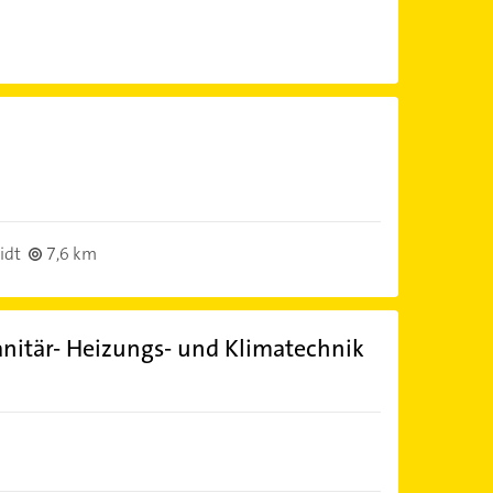
idt
7,6 km
itär- Heizungs- und Klimatechnik