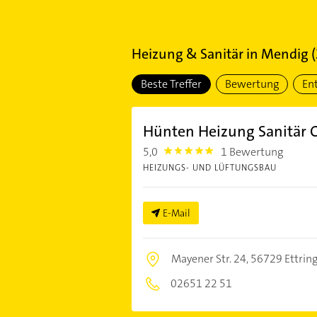
Heizung & Sanitär
in
Mendig
(
Beste Treffer
Bewertung
En
Hünten Heizung Sanitär
5,0
1 Bewertung
5.0
HEIZUNGS- UND LÜFTUNGSBAU
E-Mail
Mayener Str. 24,
56729 Ettrin
02651 22 51