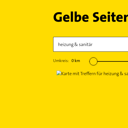
Umkreis:
0
km