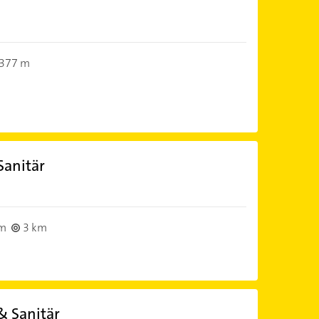
377 m
Sanitär
im
3 km
& Sanitär